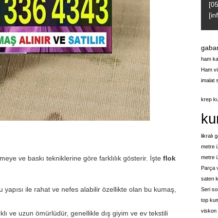
[0
[i
gabar
ham ka
Ham vi
imalat 
krep ku
ku
likralı 
metre ü
meye ve baskı tekniklerine göre farklılık gösterir. İşte
flok
metre 
Parça v
saten k
 yapısı ile rahat ve nefes alabilir özellikte olan bu kumaş,
Seri s
top ku
viskon 
klı ve uzun ömürlüdür, genellikle dış giyim ve ev tekstili