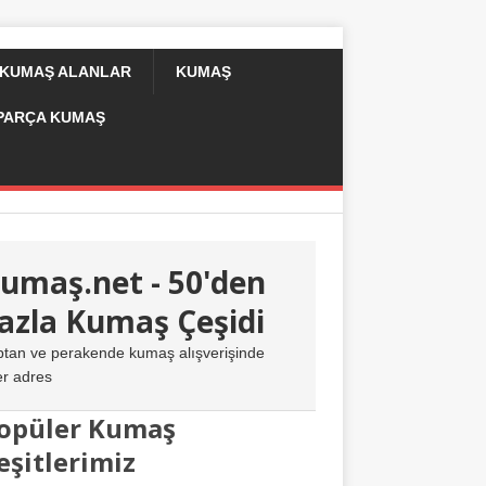
 KUMAŞ ALANLAR
KUMAŞ
PARÇA KUMAŞ
umaş.net - 50'den
azla Kumaş Çeşidi
ptan ve perakende kumaş alışverişinde
er adres
opüler Kumaş
eşitlerimiz