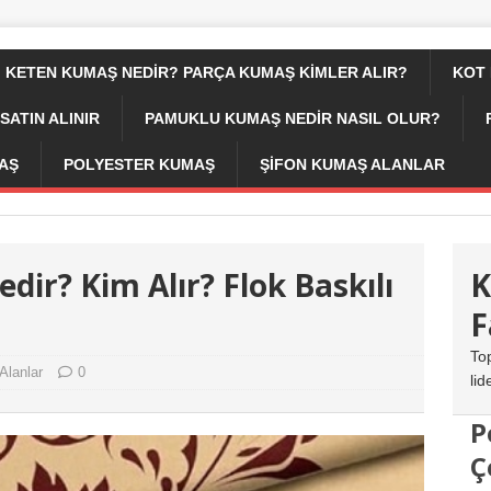
KETEN KUMAŞ NEDIR? PARÇA KUMAŞ KIMLER ALIR?
KOT
SATIN ALINIR
PAMUKLU KUMAŞ NEDIR NASIL OLUR?
AŞ
POLYESTER KUMAŞ
ŞIFON KUMAŞ ALANLAR
dir? Kim Alır? Flok Baskılı
K
F
To
Alanlar
0
lid
P
Ç