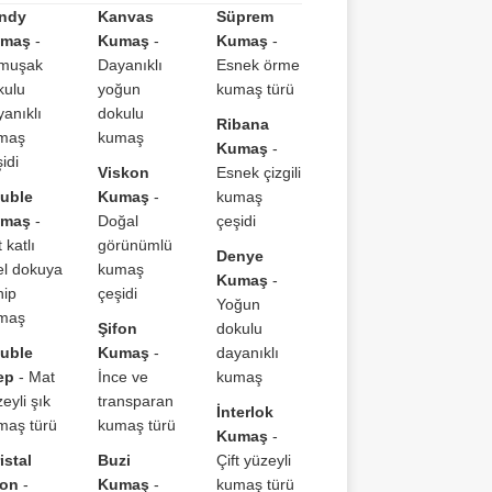
ndy
Kanvas
Süprem
maş
-
Kumaş
-
Kumaş
-
muşak
Dayanıklı
Esnek örme
kulu
yoğun
kumaş türü
yanıklı
dokulu
Ribana
maş
kumaş
Kumaş
-
idi
Viskon
Esnek çizgili
uble
Kumaş
-
kumaş
maş
-
Doğal
çeşidi
t katlı
görünümlü
Denye
el dokuya
kumaş
Kumaş
-
hip
çeşidi
Yoğun
maş
Şifon
dokulu
uble
Kumaş
-
dayanıklı
ep
- Mat
İnce ve
kumaş
eyli şık
transparan
İnterlok
maş türü
kumaş türü
Kumaş
-
istal
Buzi
Çift yüzeyli
fon
-
Kumaş
-
kumaş türü