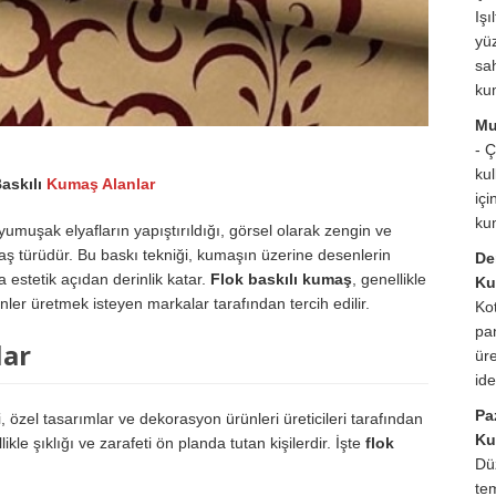
Işıl
yü
sah
ku
Mu
- 
ku
Baskılı
Kumaş Alanlar
içi
ku
yumuşak elyafların yapıştırıldığı, görsel olarak zengin ve
aş türüdür. Bu baskı tekniği, kumaşın üzerine desenlerin
De
 estetik açıdan derinlik katar.
Flok baskılı kumaş
, genellikle
Ku
rünler üretmek isteyen markalar tarafından tercih edilir.
Ko
pa
lar
üre
id
Pa
li, özel tasarımlar ve dekorasyon ürünleri üreticileri tarafından
Ku
ikle şıklığı ve zarafeti ön planda tutan kişilerdir. İşte
flok
Dü
te