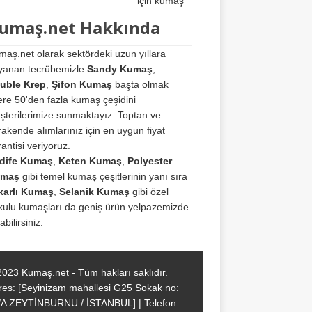
için kumaş
umaş.net Hakkında
maş.net olarak sektördeki uzun yıllara
yanan tecrübemizle
Sandy Kumaş
,
uble Krep
,
Şifon Kumaş
başta olmak
ere 50'den fazla kumaş çeşidini
şterilerimize sunmaktayız. Toptan ve
akende alımlarınız için en uygun fiyat
antisi veriyoruz.
dife Kumaş
,
Keten Kumaş
,
Polyester
maş
gibi temel kumaş çeşitlerinin yanı sıra
karlı Kumaş
,
Selanik Kumaş
gibi özel
kulu kumaşları da geniş ürün yelpazemizde
abilirsiniz.
2023 Kumaş.net - Tüm hakları saklıdır.
res: [Seyinizam mahallesi G25 Sokak no:
/A ZEYTİNBURNU / İSTANBUL] | Telefon: