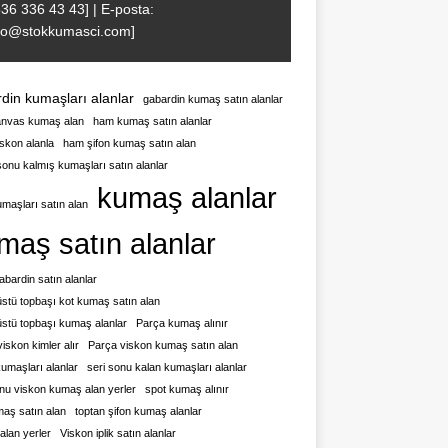
536 336 43 43] | E-posta:
nfo@stokkumasci.com]
din kumaşları alanlar
gabardin kumaş satın alanlar
nvas kumaş alan
ham kumaş satın alanlar
skon alanla
ham şifon kumaş satın alan
sonu kalmış kumaşları satın alanlar
kumaş alanlar
maşları satın alan
maş satın alanlar
gabardin satın alanlar
stü topbaşı kot kumaş satın alan
üstü topbaşı kumaş alanlar
Parça kumaş alınır
iskon kimler alır
Parça viskon kumaş satın alan
umaşları alanlar
seri sonu kalan kumaşları alanlar
onu viskon kumaş alan yerler
spot kumaş alınır
maş satın alan
toptan şifon kumaş alanlar
alan yerler
Viskon iplik satın alanlar