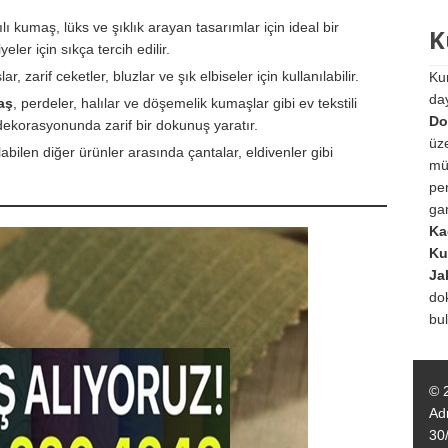
ılı kumaş, lüks ve şıklık arayan tasarımlar için ideal bir
K
eler için sıkça tercih edilir.
r, zarif ceketler, bluzlar ve şık elbiseler için kullanılabilir.
Ku
da
aş
, perdeler, halılar ve döşemelik kumaşlar gibi ev tekstili
Do
 dekorasyonunda zarif bir dokunuş yaratır.
üz
abilen diğer ürünler arasında çantalar, eldivenler gibi
mü
per
gar
Ka
Ku
Ja
do
bul
© 
Ad
30