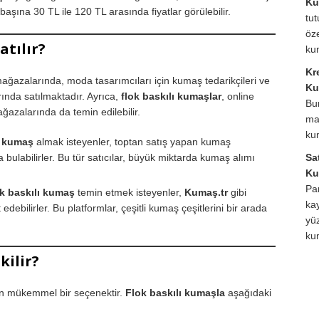
Ku
başına 30 TL ile 120 TL arasında fiyatlar görülebilir.
tu
öze
atılır?
ku
Kr
mağazalarında, moda tasarımcıları için kumaş tedarikçileri ve
Ku
arında satılmaktadır. Ayrıca,
flok baskılı kumaşlar
, online
Bu
azalarında da temin edilebilir.
ma
ku
ı kumaş
almak isteyenler, toptan satış yapan kumaş
bulabilirler. Bu tür satıcılar, büyük miktarda kumaş alımı
Sa
Ku
Pa
ok baskılı kumaş
temin etmek isteyenler,
Kumaş.tr
gibi
ka
edebilirler. Bu platformlar, çeşitli kumaş çeşitlerini bir arada
yüz
ku
kilir?
için mükemmel bir seçenektir.
Flok baskılı kumaşla
aşağıdaki