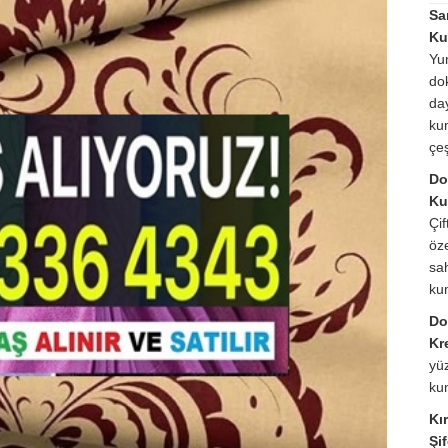
Sa
Ku
Yu
do
da
ku
çeş
Do
Ku
Çif
öz
sa
ku
Do
Kr
yüz
ku
Kır
Şi