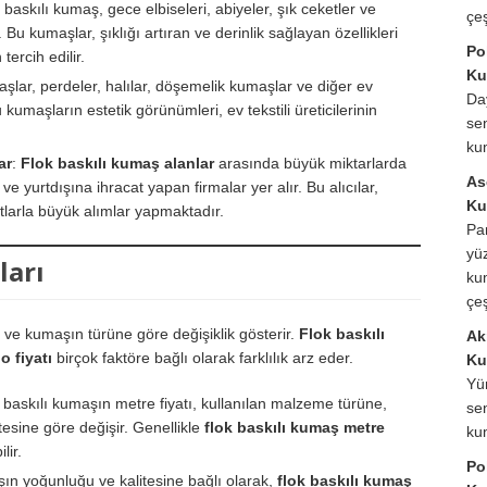
k baskılı kumaş, gece elbiseleri, abiyeler, şık ceketler ve
çeş
ır. Bu kumaşlar, şıklığı artıran ve derinlik sağlayan özellikleri
Po
ercih edilir.
Ku
aşlar, perdeler, halılar, döşemelik kumaşlar ve diğer ev
Da
 kumaşların estetik görünümleri, ev tekstili üreticilerinin
sen
ku
ar
:
Flok baskılı kumaş alanlar
arasında büyük miktarlarda
As
 yurtdışına ihracat yapan firmalar yer alır. Bu alıcılar,
Ku
atlarla büyük alımlar yapmaktadır.
Pa
yüz
ları
ku
çeş
e ve kumaşın türüne göre değişiklik gösterir.
Flok baskılı
Akr
o fiyatı
birçok faktöre bağlı olarak farklılık arz eder.
Ku
Yü
k baskılı kumaşın metre fiyatı, kullanılan malzeme türüne,
sen
esine göre değişir. Genellikle
flok baskılı kumaş metre
ku
lir.
Po
ın yoğunluğu ve kalitesine bağlı olarak,
flok baskılı kumaş