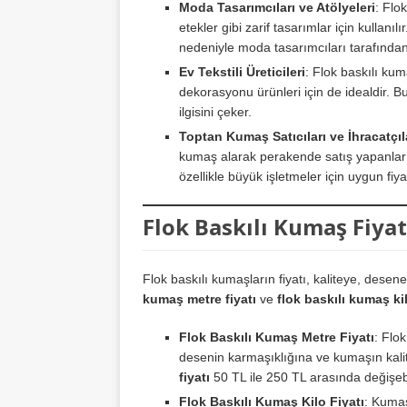
Moda Tasarımcıları ve Atölyeleri
: Flo
etekler gibi zarif tasarımlar için kullanıl
nedeniyle moda tasarımcıları tarafından t
Ev Tekstili Üreticileri
: Flok baskılı kum
dekorasyonu ürünleri için de idealdir. Bu
ilgisini çeker.
Toptan Kumaş Satıcıları ve İhracatçıl
kumaş alarak perakende satış yapanlar ve
özellikle büyük işletmeler için uygun fiy
Flok Baskılı Kumaş Fiyat
Flok baskılı kumaşların fiyatı, kaliteye, desen
kumaş metre fiyatı
ve
flok baskılı kumaş kil
Flok Baskılı Kumaş Metre Fiyatı
: Flo
desenin karmaşıklığına ve kumaşın kalit
fiyatı
50 TL ile 250 TL arasında değişebi
Flok Baskılı Kumaş Kilo Fiyatı
: Kumaş