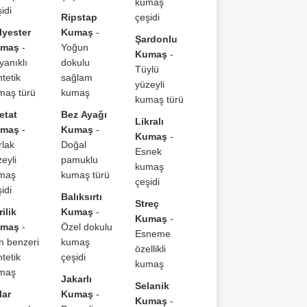
kumaş
idi
Ripstap
çeşidi
lyester
Kumaş
-
Şardonlu
maş
-
Yoğun
Kumaş
-
yanıklı
dokulu
Tüylü
tetik
sağlam
yüzeyli
maş türü
kumaş
kumaş türü
etat
Bez Ayağı
Likralı
maş
-
Kumaş
-
Kumaş
-
rlak
Doğal
Esnek
eyli
pamuklu
kumaş
maş
kumaş türü
çeşidi
idi
Balıksırtı
Streç
ilik
Kumaş
-
Kumaş
-
maş
-
Özel dokulu
Esneme
n benzeri
kumaş
özellikli
tetik
çeşidi
kumaş
maş
Jakarlı
Selanik
lar
Kumaş
-
Kumaş
-