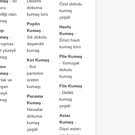
maş
- Isı
Desenli
Özel dokulu
tucu
dokuma
kumaş
lliği olan
kumaş türü
çeşidi
maş
Poplin
Havlu
ep
Kumaş
-
Kumaş
-
maş
-
Sık dokulu
Emici havlı
ruşmaz
dayanıklı
kumaş türü
t yüzeyli
kumaş
Pile Kumaş
maş
Kot Kumaş
- Yumuşak
ten
- Kot
dokulu
maş
-
pantolon
kumaş
rlak ve
üretim
File Kumaş
ygan
kumaşı
- Delikli
eyli
Panama
kumaş
maş
Kumaş
-
çeşidi
Havadar
Astar
dokuma
Kumaş
-
kumaş
Giysi astarı
çeşidi