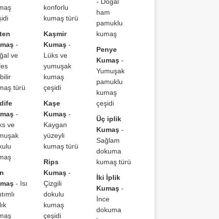
- Doğal
maş
konforlu
ham
idi
kumaş türü
pamuklu
ten
Kaşmir
kumaş
maş
-
Kumaş
-
Penye
ğal ve
Lüks ve
Kumaş
-
fes
yumuşak
Yumuşak
bilir
kumaş
pamuklu
maş türü
çeşidi
kumaş
dife
Kaşe
çeşidi
maş
-
Kumaş
-
Üç iplik
ks ve
Kaygan
Kumaş
-
muşak
yüzeyli
Sağlam
kulu
kumaş türü
dokuma
maş
Rips
kumaş türü
n
Kumaş
-
İki İplik
maş
- Isı
Çizgili
Kumaş
-
ıtımlı
dokulu
İnce
lık
kumaş
dokuma
maş
çeşidi