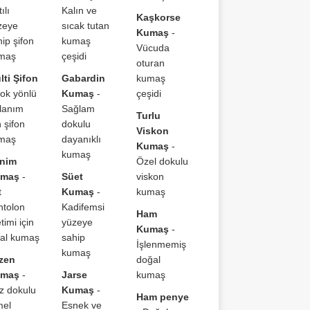
tılı
Kalın ve
Kaşkorse
zeye
sıcak tutan
Kumaş
-
ip şifon
kumaş
Vücuda
maş
çeşidi
oturan
lti Şifon
Gabardin
kumaş
Çok yönlü
Kumaş
-
çeşidi
llanım
Sağlam
Turlu
n şifon
dokulu
Viskon
maş
dayanıklı
Kumaş
-
kumaş
nim
Özel dokulu
maş
-
Süet
viskon
t
Kumaş
-
kumaş
ntolon
Kadifemsi
Ham
timi için
yüzeye
Kumaş
-
eal kumaş
sahip
İşlenmemiş
kumaş
zen
doğal
maş
-
Jarse
kumaş
z dokulu
Kumaş
-
Ham penye
mel
Esnek ve