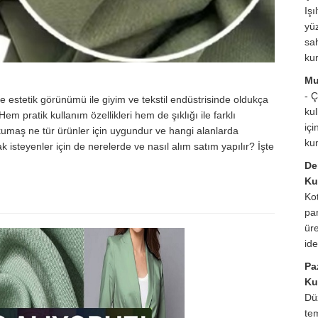
Işıl
yü
sah
ku
Mu
- 
 ve estetik görünümü ile giyim ve tekstil endüstrisinde oldukça
ku
em pratik kullanım özellikleri hem de şıklığı ile farklı
içi
 kumaş ne tür ürünler için uygundur ve hangi alanlarda
ku
isteyenler için de nerelerde ve nasıl alım satım yapılır? İşte
De
Ku
Ko
pa
üre
id
Pa
Ku
Dü
te