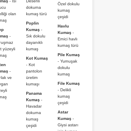
maş
- Isı
Desenli
Özel dokulu
tucu
dokuma
kumaş
lliği olan
kumaş türü
çeşidi
maş
Poplin
Havlu
ep
Kumaş
-
Kumaş
-
maş
-
Sık dokulu
Emici havlı
ruşmaz
dayanıklı
kumaş türü
t yüzeyli
kumaş
Pile Kumaş
maş
Kot Kumaş
- Yumuşak
ten
- Kot
dokulu
maş
-
pantolon
kumaş
rlak ve
üretim
File Kumaş
ygan
kumaşı
- Delikli
eyli
Panama
kumaş
maş
Kumaş
-
çeşidi
Havadar
Astar
dokuma
Kumaş
-
kumaş
Giysi astarı
çeşidi