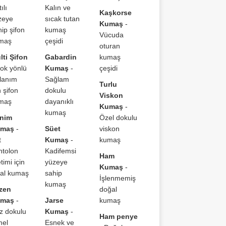
tılı
Kalın ve
Kaşkorse
zeye
sıcak tutan
Kumaş
-
ip şifon
kumaş
Vücuda
maş
çeşidi
oturan
lti Şifon
Gabardin
kumaş
Çok yönlü
Kumaş
-
çeşidi
llanım
Sağlam
Turlu
n şifon
dokulu
Viskon
maş
dayanıklı
Kumaş
-
kumaş
nim
Özel dokulu
maş
-
Süet
viskon
t
Kumaş
-
kumaş
ntolon
Kadifemsi
Ham
timi için
yüzeye
Kumaş
-
eal kumaş
sahip
İşlenmemiş
kumaş
zen
doğal
maş
-
Jarse
kumaş
z dokulu
Kumaş
-
Ham penye
mel
Esnek ve