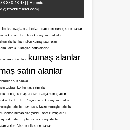
536 336 43 43] | E-posta:
nfo@stokkumasci.com]
din kumaşları alanlar
gabardin kumaş satın alanlar
nvas kumaş alan
ham kumaş satın alanlar
skon alanla
ham şifon kumaş satın alan
sonu kalmış kumaşları satın alanlar
kumaş alanlar
maşları satın alan
maş satın alanlar
gabardin satın alanlar
stü topbaşı kot kumaş satın alan
üstü topbaşı kumaş alanlar
Parça kumaş alınır
iskon kimler alır
Parça viskon kumaş satın alan
umaşları alanlar
seri sonu kalan kumaşları alanlar
onu viskon kumaş alan yerler
spot kumaş alınır
maş satın alan
toptan şifon kumaş alanlar
alan yerler
Viskon iplik satın alanlar