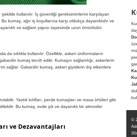
K
ekilde kullanılır. İş güvenliği gereksinimlerini karşılayan
. Bu kumaş, ağır iş koşullarına karşı oldukça dayanıklıdır ve
Ku
ayanıklı ve sağlam yapısı sayesinde uzun ömürlüdür.
da
Do
üz
mü
da sıklıkla kullanılır. Özellikle, askeri üniformaların
per
abardin kumaş tercih edilir. Kumaşın sağlamlığı, askerlerin
gar
rini sağlar. Gabardin kumaş, askeri giysilerin dış etkenlere
Ka
Ku
Ja
do
bul
bilir. Yastık kılıfları, perde kumaşları ve masa örtüleri gibi
dilebilir. Bu kumaş, evde şık ve dayanıklı bir atmosfer
© 
rı ve Dezavantajları
Ad
30