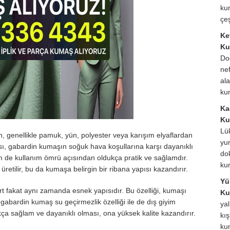
ku
çeş
Ke
Ku
Do
ne
ala
ku
Ka
Ku
Lü
, genellikle pamuk, yün, polyester veya karışım elyaflardan
yu
pısı, gabardin kumaşın soğuk hava koşullarına karşı dayanıklı
do
de kullanım ömrü açısından oldukça pratik ve sağlamdır.
ku
retilir, bu da kumaşa belirgin bir ribana yapısı kazandırır.
Yü
rt fakat aynı zamanda esnek yapısıdır. Bu özelliği, kumaşı
Ku
a, gabardin kumaş su geçirmezlik özelliği ile de dış giyim
yal
kça sağlam ve dayanıklı olması, ona yüksek kalite kazandırır.
kış
ku