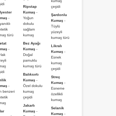
kumaş
idi
Ripstap
çeşidi
lyester
Kumaş
-
Şardonlu
maş
-
Yoğun
Kumaş
-
yanıklı
dokulu
Tüylü
tetik
sağlam
yüzeyli
maş türü
kumaş
kumaş türü
etat
Bez Ayağı
Likralı
maş
-
Kumaş
-
Kumaş
-
rlak
Doğal
Esnek
eyli
pamuklu
kumaş
maş
kumaş türü
çeşidi
idi
Balıksırtı
Streç
ilik
Kumaş
-
Kumaş
-
maş
-
Özel dokulu
Esneme
n benzeri
kumaş
özellikli
tetik
çeşidi
kumaş
maş
Jakarlı
Selanik
lar
Kumaş
-
Kumaş
-