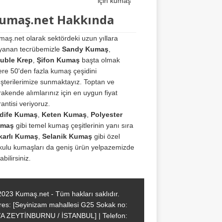
için kumaş
umaş.net Hakkında
maş.net olarak sektördeki uzun yıllara
yanan tecrübemizle
Sandy Kumaş
,
uble Krep
,
Şifon Kumaş
başta olmak
ere 50'den fazla kumaş çeşidini
şterilerimize sunmaktayız. Toptan ve
akende alımlarınız için en uygun fiyat
antisi veriyoruz.
dife Kumaş
,
Keten Kumaş
,
Polyester
maş
gibi temel kumaş çeşitlerinin yanı sıra
karlı Kumaş
,
Selanik Kumaş
gibi özel
kulu kumaşları da geniş ürün yelpazemizde
abilirsiniz.
2023 Kumaş.net - Tüm hakları saklıdır.
res: [Seyinizam mahallesi G25 Sokak no:
/A ZEYTİNBURNU / İSTANBUL] | Telefon: