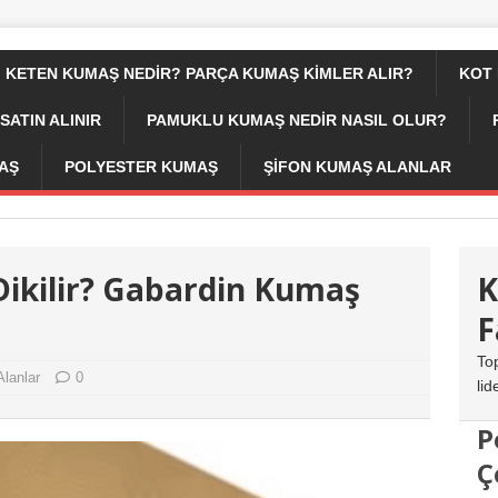
KETEN KUMAŞ NEDIR? PARÇA KUMAŞ KIMLER ALIR?
KOT
SATIN ALINIR
PAMUKLU KUMAŞ NEDIR NASIL OLUR?
AŞ
POLYESTER KUMAŞ
ŞIFON KUMAŞ ALANLAR
ikilir? Gabardin Kumaş
K
F
To
lanlar
0
lid
P
Ç