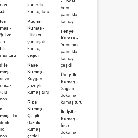
- Doğal
maş
konforlu
ham
idi
kumaş türü
pamuklu
ten
Kaşmir
kumaş
maş
-
Kumaş
-
Penye
ğal ve
Lüks ve
Kumaş
-
fes
yumuşak
Yumuşak
bilir
kumaş
pamuklu
maş türü
çeşidi
kumaş
dife
Kaşe
çeşidi
maş
-
Kumaş
-
Üç iplik
ks ve
Kaygan
Kumaş
-
muşak
yüzeyli
Sağlam
kulu
kumaş türü
dokuma
maş
Rips
kumaş türü
n
Kumaş
-
İki İplik
maş
- Isı
Çizgili
Kumaş
-
ıtımlı
dokulu
İnce
lık
kumaş
dokuma
maş
çeşidi