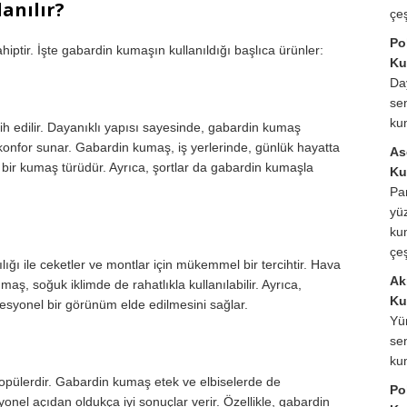
anılır?
çeş
Po
iptir. İşte gabardin kumaşın kullanıldığı başlıca ürünler:
Ku
Da
sen
ku
cih edilir. Dayanıklı yapısı sayesinde, gabardin kumaş
 konfor sunar. Gabardin kumaş, iş yerlerinde, günlük hayatta
As
k bir kumaş türüdür. Ayrıca, şortlar da gabardin kumaşla
Ku
Pa
yüz
ku
çeş
ğı ile ceketler ve montlar için mükemmel bir tercihtir. Hava
Akr
aş, soğuk iklimde de rahatlıkla kullanılabilir. Ayrıca,
Ku
esyonel bir görünüm elde edilmesini sağlar.
Yü
sen
ku
pülerdir. Gabardin kumaş etek ve elbiselerde de
Po
yonel açıdan oldukça iyi sonuçlar verir. Özellikle, gabardin