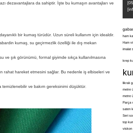
[0
ı dezavantajlara da sahiptir. İşte bu kumaşın avantajları ve
[i
gabar
anıklı bir kumaş türüdür. Uzun süreli kullanım için idealdir.
ham ka
bardin kumaş, su geçirmezlik özelliği ile dış mekan
Ham vi
imalat 
 ve şık görünümü, formal giyimde sıkça kullanılmasına
krep ku
ku
 rahat hareket etmesini sağlar. Bu nedenle iş elbiseleri ve
likralı 
temizlenebilir ve bakım gereksinimi düşüktür.
metre ü
metre 
Parça v
saten k
Seri s
top ku
viskon 