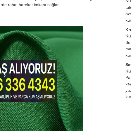
Ku
erde rahat hareket imkanı sağlar.
tu
öze
ku
Kr
Ku
Bu
ma
ku
Sa
Ku
Pa
ka
yüz
ku