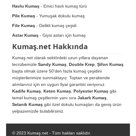
Havlu Kumaş
- Emici havlı kumaş türü
Pile Kumaş
- Yumuşak dokulu kumaş
File Kumaş
- Delikli kumaş çeşidi
Astar Kumaş
- Giysi astarı için kumaş
Kumaş.net Hakkında
Kumaş.net olarak sektördeki uzun yıllara dayanan
tecrübemizle
Sandy Kumaş
,
Double Krep
,
Şifon Kumaş
başta olmak üzere 50'den fazla kumaş çeşidini
müşterilerimize sunmaktayız. Toptan ve perakende
alımlarınız için en uygun fiyat garantisi veriyoruz.
Kadife Kumaş
,
Keten Kumaş
,
Polyester Kumaş
gibi
temel kumaş çeşitlerinin yanı sıra
Jakarlı Kumaş
,
Selanik Kumaş
gibi özel dokulu kumaşları da geniş ürün
yelpazemizde bulabilirsiniz.
© 2023 Kumaş.net - Tüm hakları saklıdır.