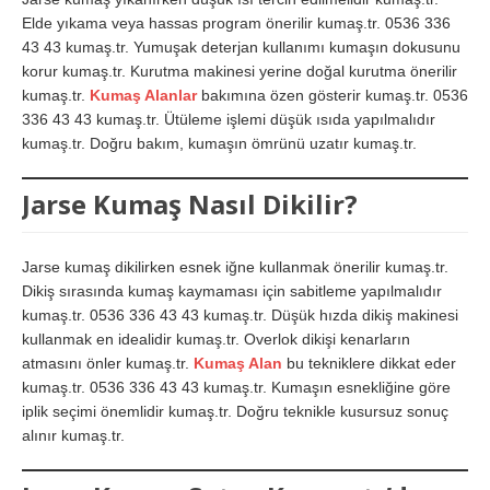
Elde yıkama veya hassas program önerilir kumaş.tr. 0536 336
43 43 kumaş.tr. Yumuşak deterjan kullanımı kumaşın dokusunu
korur kumaş.tr. Kurutma makinesi yerine doğal kurutma önerilir
kumaş.tr.
Kumaş Alanlar
bakımına özen gösterir kumaş.tr. 0536
336 43 43 kumaş.tr. Ütüleme işlemi düşük ısıda yapılmalıdır
kumaş.tr. Doğru bakım, kumaşın ömrünü uzatır kumaş.tr.
Jarse Kumaş Nasıl Dikilir?
Jarse kumaş dikilirken esnek iğne kullanmak önerilir kumaş.tr.
Dikiş sırasında kumaş kaymaması için sabitleme yapılmalıdır
kumaş.tr. 0536 336 43 43 kumaş.tr. Düşük hızda dikiş makinesi
kullanmak en idealidir kumaş.tr. Overlok dikişi kenarların
atmasını önler kumaş.tr.
Kumaş Alan
bu tekniklere dikkat eder
kumaş.tr. 0536 336 43 43 kumaş.tr. Kumaşın esnekliğine göre
iplik seçimi önemlidir kumaş.tr. Doğru teknikle kusursuz sonuç
alınır kumaş.tr.