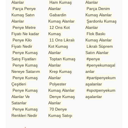
Alanlar
Ham Kumaş
Alanlar
Parça Penye
Alanlar
Parça Denim
Kumaş Satın
Gabardin
Kumaş Alanlar
Alanlar
Kumaş Alanlar
Şardonlu Kumaş
Penye Metre
12 Ons Kot
Alanlar
Fiyatı Ne kadar
Kumaş
Flok Baskı
Penye Kilo
11 Ons Likralı
Kumaş Alanlar
Fiyatı Nedir
Kot Kumaş
Likralı Süprem
Penye Kumaş
Alanlar
Satın Alanlar
Satış Fiyatları
Toptan Kumaş
#penye
Penye Kumaş
Alanlar
#penyekumaşal
Nereye Satarım
Krep Kumaş
anlar
Penye Kumaş
Alanlar
#partipenyekum
Çeşitleri
Polyester
aşalanlar
Penye Kumaş
Kumaş Alanlar
#spotpenyekum
Alanlar Ve
Denye Kumaş
aşalanlar
Satanlar
Alanlar
Penye Kumaş
70 Denye
Renkleri Nedir
Kumaş Satışı