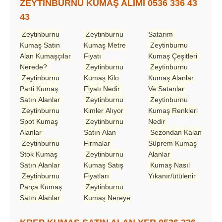
ZEYTİNBURNU KUMAŞ ALIMI 0536 336 43
43
Zeytinburnu
Zeytinburnu
Satarım
Kumaş Satın
Kumaş Metre
Zeytinburnu
Alan Kumaşçılar
Fiyatı
Kumaş Çeşitleri
Nerede?
Zeytinburnu
Zeytinburnu
Zeytinburnu
Kumaş Kilo
Kumaş Alanlar
Parti Kumaş
Fiyatı Nedir
Ve Satanlar
Satın Alanlar
Zeytinburnu
Zeytinburnu
Zeytinburnu
Kimler Alıyor
Kumaş Renkleri
Spot Kumaş
Zeytinburnu
Nedir
Alanlar
Satın Alan
Sezondan Kalan
Zeytinburnu
Firmalar
Süprem Kumaş
Stok Kumaş
Zeytinburnu
Alanlar
Satın Alanlar
Kumaş Satış
Kumaş Nasıl
Zeytinburnu
Fiyatları
Yıkanır/ütülenir
Parça Kumaş
Zeytinburnu
Satın Alanlar
Kumaş Nereye