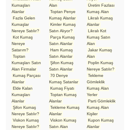
Kumaşları
Alan
Üretim Fazlası
Alanlar
Toptan Penye
Kumaş Alan
Fazla Gelen
Kumaş Alanlar
Likralı Kumaş
Kumaşlar
Kimler Kumaş
Alanlar
Nereye Satılır?
Satın Alıyor?
Likralı Kot
Kot Kumaş
Parça Kumaş
Kumaş Satın
Nereye
Satın Alanlar
Alan
Satarım?
Ham Kumaş
Jakar Kumaş
Toptan
Satın Alanlar
Alan
Kumaşları Satın
Şifon Kumaş
Poplin Kumaş
Alan Firmalar
Satın Alanlar
Nereye Satılır?
Kumaş Parçası
70 Denye
Tekleme
Alanlar
Kumaş Satanlar
Gömleklik
Elde Kalan
Kumaş Fiyatı
Kumaş Alan
Kumaşları
Toptan Kumaş
Yerler
Alanlar
Alanlar
Parti Gömleklik
Şifon Kumaş
Tekleme Kumaş
Kumaş Alan
Nereye Satılır?
Alanlar
Kişiler
Viskon Kumaş
Viskon Kumaş
Kupon Kumaş
Nereye Satılır?
Satın Alan
Alanlar