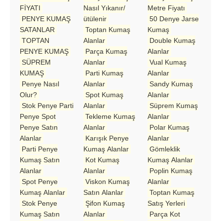
FİYATI
Nasıl Yıkanır/
Metre Fiyatı
PENYE KUMAŞ
ütülenir
50 Denye Jarse
SATANLAR
Toptan Kumaş
Kumaş
TOPTAN
Alanlar
Double Kumaş
PENYE KUMAŞ
Parça Kumaş
Alanlar
SÜPREM
Alanlar
Vual Kumaş
KUMAŞ
Parti Kumaş
Alanlar
Penye Nasıl
Alanlar
Sandy Kumaş
Olur?
Spot Kumaş
Alanlar
Stok Penye Parti
Alanlar
Süprem Kumaş
Penye Spot
Tekleme Kumaş
Alanlar
Penye Satın
Alanlar
Polar Kumaş
Alanlar
Karışık Penye
Alanlar
Parti Penye
Kumaş Alanlar
Gömleklik
Kumaş Satın
Kot Kumaş
Kumaş Alanlar
Alanlar
Alanlar
Poplin Kumaş
Spot Penye
Viskon Kumaş
Alanlar
Kumaş Alanlar
Satın Alanlar
Toptan Kumaş
Stok Penye
Şifon Kumaş
Satış Yerleri
Kumaş Satın
Alanlar
Parça Kot