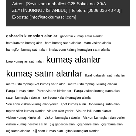
Adres: [Seyinizam mahallesi G25 Sokak no: 30/A
ZEYTİNBURNU / İSTANBUL] | Telefon: [0536 336 43 43] |
E-posta: [info@stokkumasci.com]
gabardin kumaşları alanlar
gabardin kumaş satın alanlar
ham kanvas kumaş alan
ham kumaş satın alanlar
Ham viskon alanla
ham şifon kumaş satın alan
imalat sonu kalmış kumaşları satın alanlar
kumaş alanlar
krep kumaşları satın alan
kumaş satın alanlar
likralı gabardin satın alanlar
metre üstü topbaşı kot kumaş satın alan
metre üstü topbaşı kumaş alanlar
Parça kumaş alınır
Parça viskon kimler alır
Parça viskon kumaş satın alan
saten kumaşları alanlar
seri sonu kalan kumaşları alanlar
Seri sonu viskon kumaş alan yerler
spot kumaş alınır
top kumaş satın alan
toptan şifon kumaş alanlar
viskon alan yerler
Viskon iplik satın alanlar
viskon kumaş kimler alır
viskon kumaşları alanlar
Viskon kumaşları alan yerler
viskon kumaş nereye satılır
çiğ gabardin alan
çiğ penye alan
çiğ ribana alan
çiğ saten alanlar
çiğ şifon kumaş alan
şifon kumaşları alanlar