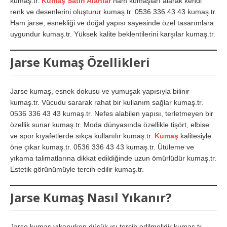
kumaş.tr.
Kumaş Satın Alanlar
ham kumaşları alarak kendi
renk ve desenlerini oluşturur kumaş.tr. 0536 336 43 43 kumaş.tr.
Ham jarse, esnekliği ve doğal yapısı sayesinde özel tasarımlara
uygundur kumaş.tr. Yüksek kalite beklentilerini karşılar kumaş.tr.
Jarse Kumaş Özellikleri
Jarse kumaş, esnek dokusu ve yumuşak yapısıyla bilinir
kumaş.tr. Vücudu sararak rahat bir kullanım sağlar kumaş.tr.
0536 336 43 43 kumaş.tr. Nefes alabilen yapısı, terletmeyen bir
özellik sunar kumaş.tr. Moda dünyasında özellikle tişört, elbise
ve spor kıyafetlerde sıkça kullanılır kumaş.tr.
Kumaş
kalitesiyle
öne çıkar kumaş.tr. 0536 336 43 43 kumaş.tr. Ütüleme ve
yıkama talimatlarına dikkat edildiğinde uzun ömürlüdür kumaş.tr.
Estetik görünümüyle tercih edilir kumaş.tr.
Jarse Kumaş Nasıl Yıkanır?
Jarse kumaş yıkanırken düşük ısı tercih edilmelidir kumaş.tr.