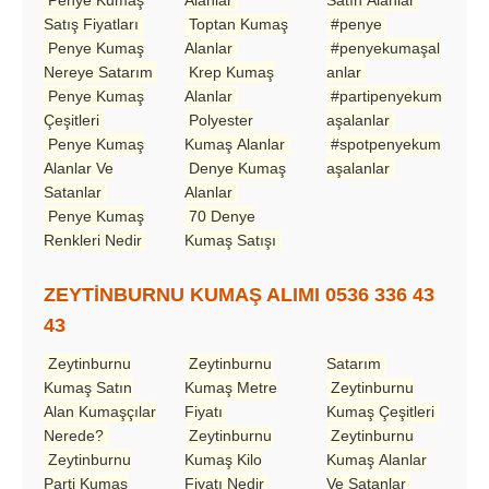
Satış Fiyatları
Toptan Kumaş
#penye
Penye Kumaş
Alanlar
#penyekumaşal
Nereye Satarım
Krep Kumaş
anlar
Penye Kumaş
Alanlar
#partipenyekum
Çeşitleri
Polyester
aşalanlar
Penye Kumaş
Kumaş Alanlar
#spotpenyekum
Alanlar Ve
Denye Kumaş
aşalanlar
Satanlar
Alanlar
Penye Kumaş
70 Denye
Renkleri Nedir
Kumaş Satışı
ZEYTİNBURNU KUMAŞ ALIMI 0536 336 43
43
Zeytinburnu
Zeytinburnu
Satarım
Kumaş Satın
Kumaş Metre
Zeytinburnu
Alan Kumaşçılar
Fiyatı
Kumaş Çeşitleri
Nerede?
Zeytinburnu
Zeytinburnu
Zeytinburnu
Kumaş Kilo
Kumaş Alanlar
Parti Kumaş
Fiyatı Nedir
Ve Satanlar