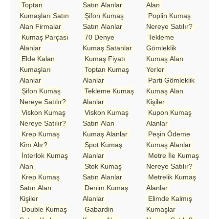
Toptan
Satın Alanlar
Alan
Kumaşları Satın
Şifon Kumaş
Poplin Kumaş
Alan Firmalar
Satın Alanlar
Nereye Satılır?
Kumaş Parçası
70 Denye
Tekleme
Alanlar
Kumaş Satanlar
Gömleklik
Elde Kalan
Kumaş Fiyatı
Kumaş Alan
Kumaşları
Toptan Kumaş
Yerler
Alanlar
Alanlar
Parti Gömleklik
Şifon Kumaş
Tekleme Kumaş
Kumaş Alan
Nereye Satılır?
Alanlar
Kişiler
Viskon Kumaş
Viskon Kumaş
Kupon Kumaş
Nereye Satılır?
Satın Alan
Alanlar
Krep Kumaş
Kumaş Alanlar
Peşin Ödeme
Kim Alır?
Spot Kumaş
Kumaş Alanlar
İnterlok Kumaş
Alanlar
Metre İle Kumaş
Alan
Stok Kumaş
Nereye Satılır?
Krep Kumaş
Satın Alanlar
Metrelik Kumaş
Satın Alan
Denim Kumaş
Alanlar
Kişiler
Alanlar
Elimde Kalmış
Double Kumaş
Gabardin
Kumaşlar