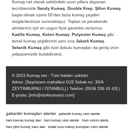
Kumaş.net olarak sektördeki uzun yıllara dayanan
tecrübemizle
Sandy Kumaş
,
Double Krep
,
Şifon Kumaş
başta olmak üzere 50'den fazla kumaş çeşidini
müşterilerimize sunmaktayız. Toptan ve perakende
alımlarınız için en uygun fiyat garantisi veriyoruz.
Kadife Kumaş
,
Keten Kumaş
,
Polyester Kumaş
gibi
temel kumaş çeşitlerinin yanı sıra
Jakarlı Kumaş
,
Selanik Kumaş
gibi özel dokulu kumaşları da geniş ürün
yelpazemizde bulabilirsiniz.
© 2023 Kumaş.net - Tüm hakları saklıdır.
Adres: [Seyinizam mahallesi G25 Sokak no: 30/A
ZEYTİNBURNU / İSTANBUL] | Telefon: [0536 336 43 43] |
E-posta: [info@stokkumasci.com]
gabardin kumaşları alanlar
gabardin kumaş satın alanlar
ham kanvas kumaş alan
ham kumaş satın alanlar
Ham viskon alanla
ham şifon kumaş satın alan
imalat sonu kalmış kumaşları satın alanlar