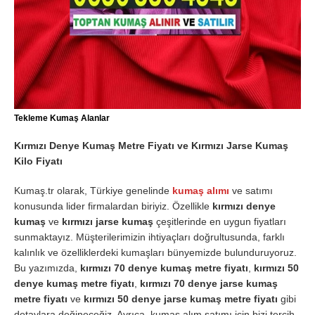
Tekleme Kumaş Alanlar
Kırmızı Denye Kumaş Metre Fiyatı ve Kırmızı Jarse Kumaş
Kilo Fiyatı
Kumaş.tr olarak, Türkiye genelinde
kumaş alımı
ve satımı
konusunda lider firmalardan biriyiz. Özellikle
kırmızı denye
kumaş
ve
kırmızı jarse kumaş
çeşitlerinde en uygun fiyatları
sunmaktayız. Müşterilerimizin ihtiyaçları doğrultusunda, farklı
kalınlık ve özelliklerdeki kumaşları bünyemizde bulunduruyoruz.
Bu yazımızda,
kırmızı 70 denye kumaş metre fiyatı
,
kırmızı 50
denye kumaş metre fiyatı
,
kırmızı 70 denye jarse kumaş
metre fiyatı
ve
kırmızı 50 denye jarse kumaş metre fiyatı
gibi
detaylara değineceğiz. Ayrıca, kumaş alım satımı için bizi tercih