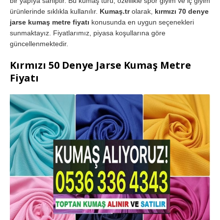
bir yapıya sahiptir. Bu kumaş türü, özellikle spor giyim ve iç giyim
ürünlerinde sıklıkla kullanılır.
Kumaş.tr
olarak,
kırmızı 70 denye
jarse kumaş metre fiyatı
konusunda en uygun seçenekleri
sunmaktayız. Fiyatlarımız, piyasa koşullarına göre
güncellenmektedir.
Kırmızı 50 Denye Jarse Kumaş Metre
Fiyatı