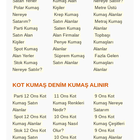
Satan Yerler
Kumaş Alan
Nereye Satılır?
Polar Kumaş
Kişiler
Metre Üstü
Nereye
Krep Kumaş
Kumaş Alanlar
Satarım?
Satın Alanlar
Metraj Kumaş
Parti Kumaş
Saten Kumaş
Alanlar
Satın Alan
Alan Firmalar
Topbaşı
Kişiler
Penye Kumaş
Kumaşları
Spot Kumaş
Alanlar
Alanlar
Alan Yerler
Süprem Kumaş
Fazla Gelen
Stok Kumaş
Satın Alanlar
Kumaşları
Nereye Satılır?
Alanlar
KOT KUMAŞ DENİM KUMAŞ ALINIR
Parti 12 Ons Kot
11 Ons Kot
9 Ons Kot
Kumaş Satın
Kumaş Renkleri
Kumaş Nereye
Alanlar
Nedir?
Satarım
Spot 12 Ons Kot
10 Ons Kot
9 Ons Kot
Kumaş Alanlar
Kumaş Nasıl
Kumaş Çeşitleri
Stok 12 Ons Kot
Olur?
9 Ons Kot
Kumaş Satın
10 Ons Kot
Kumaş Alanlar