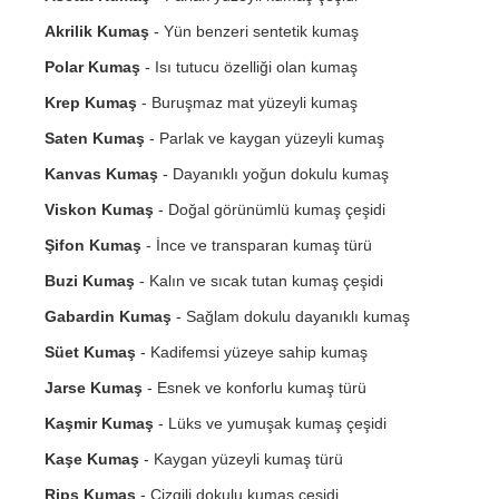
Akrilik Kumaş
- Yün benzeri sentetik kumaş
Polar Kumaş
- Isı tutucu özelliği olan kumaş
Krep Kumaş
- Buruşmaz mat yüzeyli kumaş
Saten Kumaş
- Parlak ve kaygan yüzeyli kumaş
Kanvas Kumaş
- Dayanıklı yoğun dokulu kumaş
Viskon Kumaş
- Doğal görünümlü kumaş çeşidi
Şifon Kumaş
- İnce ve transparan kumaş türü
Buzi Kumaş
- Kalın ve sıcak tutan kumaş çeşidi
Gabardin Kumaş
- Sağlam dokulu dayanıklı kumaş
Süet Kumaş
- Kadifemsi yüzeye sahip kumaş
Jarse Kumaş
- Esnek ve konforlu kumaş türü
Kaşmir Kumaş
- Lüks ve yumuşak kumaş çeşidi
Kaşe Kumaş
- Kaygan yüzeyli kumaş türü
Rips Kumaş
- Çizgili dokulu kumaş çeşidi