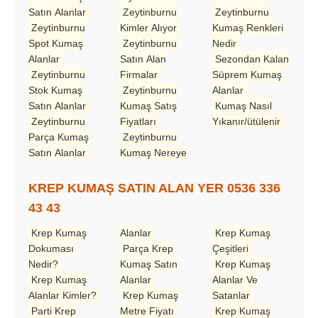
Satın Alanlar
Zeytinburnu
Zeytinburnu
Zeytinburnu
Kimler Alıyor
Kumaş Renkleri
Spot Kumaş
Zeytinburnu
Nedir
Alanlar
Satın Alan
Sezondan Kalan
Zeytinburnu
Firmalar
Süprem Kumaş
Stok Kumaş
Zeytinburnu
Alanlar
Satın Alanlar
Kumaş Satış
Kumaş Nasıl
Zeytinburnu
Fiyatları
Yıkanır/ütülenir
Parça Kumaş
Zeytinburnu
Satın Alanlar
Kumaş Nereye
KREP KUMAŞ SATIN ALAN YER 0536 336
43 43
Krep Kumaş
Alanlar
Krep Kumaş
Dokuması
Parça Krep
Çeşitleri
Nedir?
Kumaş Satın
Krep Kumaş
Krep Kumaş
Alanlar
Alanlar Ve
Alanlar Kimler?
Krep Kumaş
Satanlar
Parti Krep
Metre Fiyatı
Krep Kumaş