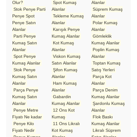
Olur?
Spot Kumaş
Alanlar
Stok Penye Parti
Alanlar
Süprem Kumaş
Penye Spot
Tekleme Kumaş
Alanlar
Penye Satın
Alanlar
Polar Kumaş
Alanlar
Karışık Penye
Alanlar
Parti Penye
Kumaş Alanlar
Gömleklik
Kumaş Satın
Kot Kumaş
Kumaş Alanlar
Alanlar
Alanlar
Poplin Kumaş
Spot Penye
Viskon Kumaş
Alanlar
Kumaş Alanlar
Satın Alanlar
Toptan Kumaş
Stok Penye
Şifon Kumaş
Satış Yerleri
Kumaş Satın
Alanlar
Parça Kot
Alanlar
Ham Kumaş
Alanlar
Parça Penye
Alanlar
Parça Denim
Kumaş Satın
Gabardin
Kumaş Alanlar
Alanlar
Kumaş Alanlar
Şardonlu Kumaş
Penye Metre
12 Ons Kot
Alanlar
Fiyatı Ne kadar
Kumaş
Flok Baskı
Penye Kilo
11 Ons Likralı
Kumaş Alanlar
Fiyatı Nedir
Kot Kumaş
Likralı Süprem
Penye Kumaş
Alanlar
Satın Alanlar