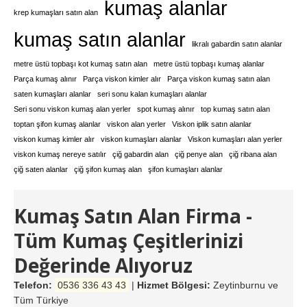
kumaş alanlar
krep kumaşları satın alan
kumaş satın alanlar
likralı gabardin satın alanlar
metre üstü topbaşı kot kumaş satın alan
metre üstü topbaşı kumaş alanlar
Parça kumaş alınır
Parça viskon kimler alır
Parça viskon kumaş satın alan
saten kumaşları alanlar
seri sonu kalan kumaşları alanlar
Seri sonu viskon kumaş alan yerler
spot kumaş alınır
top kumaş satın alan
toptan şifon kumaş alanlar
viskon alan yerler
Viskon iplik satın alanlar
viskon kumaş kimler alır
viskon kumaşları alanlar
Viskon kumaşları alan yerler
viskon kumaş nereye satılır
çiğ gabardin alan
çiğ penye alan
çiğ ribana alan
çiğ saten alanlar
çiğ şifon kumaş alan
şifon kumaşları alanlar
Kumaş Satın Alan Firma -
Tüm Kumaş Çeşitlerinizi
Değerinde Alıyoruz
Telefon:
0536 336 43 43
|
Hizmet Bölgesi:
Zeytinburnu ve
Tüm Türkiye