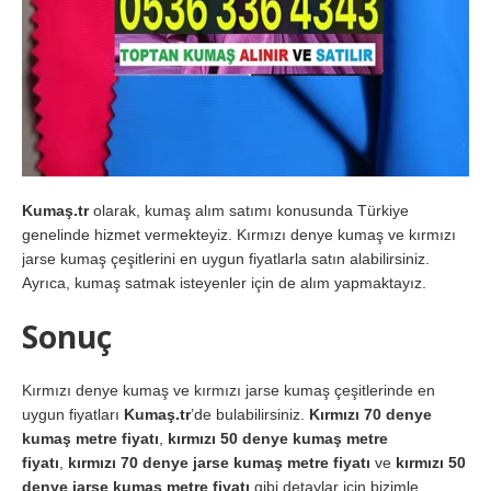
Kumaş.tr
olarak, kumaş alım satımı konusunda Türkiye
genelinde hizmet vermekteyiz. Kırmızı denye kumaş ve kırmızı
jarse kumaş çeşitlerini en uygun fiyatlarla satın alabilirsiniz.
Ayrıca, kumaş satmak isteyenler için de alım yapmaktayız.
Sonuç
Kırmızı denye kumaş ve kırmızı jarse kumaş çeşitlerinde en
uygun fiyatları
Kumaş.tr
’de bulabilirsiniz.
Kırmızı 70 denye
kumaş metre fiyatı
,
kırmızı 50 denye kumaş metre
fiyatı
,
kırmızı 70 denye jarse kumaş metre fiyatı
ve
kırmızı 50
denye jarse kumaş metre fiyatı
gibi detaylar için bizimle