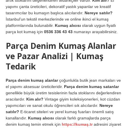
artık stoklarını değerlendiren tedarikçiler vardır.
Kim alır?
El
yapımı çanta üreticileri, dekoratif yastık yapanlar ve kreatif
tasarımcılar bu kumaşın başlıca alıcılarıdır.
Nereye satılır?
İstanbul’un tekstil merkezlerinde ve online ikinci el kumaş
platformlarında bulunabilir.
Kumaş alıcısı
olarak uygun fiyatlı
parça kot kumaş için
0536 336 43 43
numarayı arayabilirsiniz.
Parça Denim Kumaş Alanlar
ve Pazar Analizi | Kumaş
Tedarik
Parça denim kumaş alanlar
çoğunlukla butik jean markaları ve
el yapımı aksesuar üreticileridir.
Parça denim kumaş satanlar
genellikle büyük üretim tesislerinin fazla stoklarını değerlendiren
aracılardır.
Kim alır?
Vintage giyim koleksiyonerleri, kot cüzdan
yapımcıları ve sanat okulu öğrencileri sık alıcılardır.
Nereye
satılır?
E-ticaret siteleri ve yerel kumaş fuarları önemli satış
kanallarıdır.
Kumaş alıcısı
olarak farklı gramajlarda parça
denim kumaş temin etmek için
https://kumaş.tr
adresini ziyaret