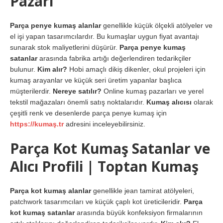
Pazarı
Parça penye kumaş alanlar
genellikle küçük ölçekli atölyeler ve
el işi yapan tasarımcılardır. Bu kumaşlar uygun fiyat avantajı
sunarak stok maliyetlerini düşürür.
Parça penye kumaş
satanlar
arasında fabrika artığı değerlendiren tedarikçiler
bulunur.
Kim alır?
Hobi amaçlı dikiş dikenler, okul projeleri için
kumaş arayanlar ve küçük seri üretim yapanlar başlıca
müşterilerdir.
Nereye satılır?
Online kumaş pazarları ve yerel
tekstil mağazaları önemli satış noktalarıdır.
Kumaş alıcısı
olarak
çeşitli renk ve desenlerde parça penye kumaş için
https://kumaş.tr
adresini inceleyebilirsiniz.
Parça Kot Kumaş Satanlar ve
Alıcı Profili | Toptan Kumaş
Parça kot kumaş alanlar
genellikle jean tamirat atölyeleri,
patchwork tasarımcıları ve küçük çaplı kot üreticileridir.
Parça
kot kumaş satanlar
arasında büyük konfeksiyon firmalarının