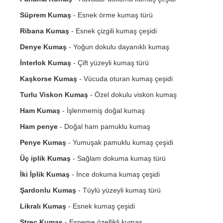
Süprem Kumaş
- Esnek örme kumaş türü
Ribana Kumaş
- Esnek çizgili kumaş çeşidi
Denye Kumaş
- Yoğun dokulu dayanıklı kumaş
İnterlok Kumaş
- Çift yüzeyli kumaş türü
Kaşkorse Kumaş
- Vücuda oturan kumaş çeşidi
Turlu Viskon Kumaş
- Özel dokulu viskon kumaş
Ham Kumaş
- İşlenmemiş doğal kumaş
Ham penye
- Doğal ham pamuklu kumaş
Penye Kumaş
- Yumuşak pamuklu kumaş çeşidi
Üç iplik Kumaş
- Sağlam dokuma kumaş türü
İki İplik Kumaş
- İnce dokuma kumaş çeşidi
Şardonlu Kumaş
- Tüylü yüzeyli kumaş türü
Likralı Kumaş
- Esnek kumaş çeşidi
Streç Kumaş
- Esneme özellikli kumaş