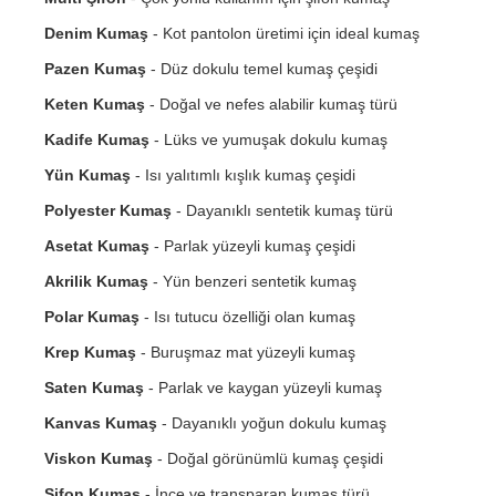
Denim Kumaş
- Kot pantolon üretimi için ideal kumaş
Pazen Kumaş
- Düz dokulu temel kumaş çeşidi
Keten Kumaş
- Doğal ve nefes alabilir kumaş türü
Kadife Kumaş
- Lüks ve yumuşak dokulu kumaş
Yün Kumaş
- Isı yalıtımlı kışlık kumaş çeşidi
Polyester Kumaş
- Dayanıklı sentetik kumaş türü
Asetat Kumaş
- Parlak yüzeyli kumaş çeşidi
Akrilik Kumaş
- Yün benzeri sentetik kumaş
Polar Kumaş
- Isı tutucu özelliği olan kumaş
Krep Kumaş
- Buruşmaz mat yüzeyli kumaş
Saten Kumaş
- Parlak ve kaygan yüzeyli kumaş
Kanvas Kumaş
- Dayanıklı yoğun dokulu kumaş
Viskon Kumaş
- Doğal görünümlü kumaş çeşidi
Şifon Kumaş
- İnce ve transparan kumaş türü