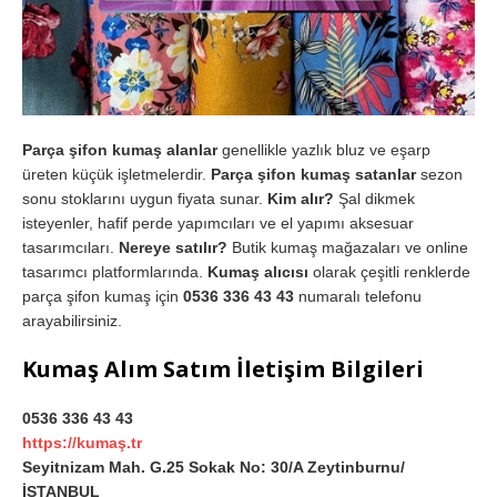
Parça şifon kumaş alanlar
genellikle yazlık bluz ve eşarp
üreten küçük işletmelerdir.
Parça şifon kumaş satanlar
sezon
sonu stoklarını uygun fiyata sunar.
Kim alır?
Şal dikmek
isteyenler, hafif perde yapımcıları ve el yapımı aksesuar
tasarımcıları.
Nereye satılır?
Butik kumaş mağazaları ve online
tasarımcı platformlarında.
Kumaş alıcısı
olarak çeşitli renklerde
parça şifon kumaş için
0536 336 43 43
numaralı telefonu
arayabilirsiniz.
Kumaş Alım Satım İletişim Bilgileri
0536 336 43 43
https://kumaş.tr
Seyitnizam Mah. G.25 Sokak No: 30/A Zeytinburnu/
İSTANBUL