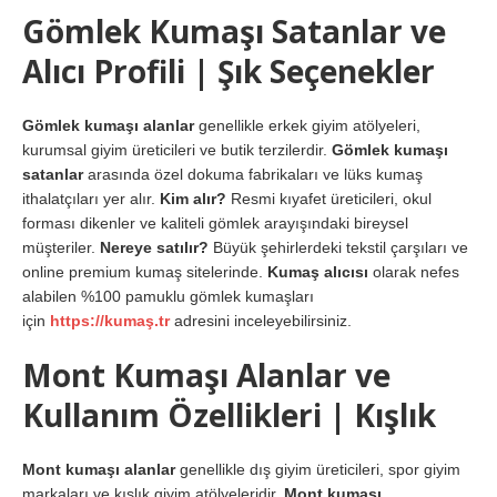
Gömlek Kumaşı Satanlar ve
Alıcı Profili | Şık Seçenekler
Gömlek kumaşı alanlar
genellikle erkek giyim atölyeleri,
kurumsal giyim üreticileri ve butik terzilerdir.
Gömlek kumaşı
satanlar
arasında özel dokuma fabrikaları ve lüks kumaş
ithalatçıları yer alır.
Kim alır?
Resmi kıyafet üreticileri, okul
forması dikenler ve kaliteli gömlek arayışındaki bireysel
müşteriler.
Nereye satılır?
Büyük şehirlerdeki tekstil çarşıları ve
online premium kumaş sitelerinde.
Kumaş alıcısı
olarak nefes
alabilen %100 pamuklu gömlek kumaşları
için
https://kumaş.tr
adresini inceleyebilirsiniz.
Mont Kumaşı Alanlar ve
Kullanım Özellikleri | Kışlık
Mont kumaşı alanlar
genellikle dış giyim üreticileri, spor giyim
markaları ve kışlık giyim atölyeleridir.
Mont kumaşı