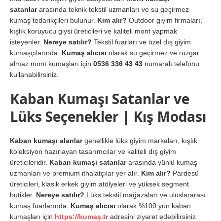
satanlar
arasında teknik tekstil uzmanları ve su geçirmez
kumaş tedarikçileri bulunur.
Kim alır?
Outdoor giyim firmaları,
kışlık koruyucu giysi üreticileri ve kaliteli mont yapmak
isteyenler.
Nereye satılır?
Tekstil fuarları ve özel dış giyim
kumaşçılarında.
Kumaş alıcısı
olarak su geçirmez ve rüzgar
almaz mont kumaşları için
0536 336 43 43
numaralı telefonu
kullanabilirsiniz.
Kaban Kumaşı Satanlar ve
Lüks Seçenekler | Kış Modası
Kaban kumaşı alanlar
genellikle lüks giyim markaları, kışlık
koleksiyon hazırlayan tasarımcılar ve kaliteli dış giyim
üreticileridir.
Kaban kumaşı satanlar
arasında yünlü kumaş
uzmanları ve premium ithalatçılar yer alır.
Kim alır?
Pardesü
üreticileri, klasik erkek giyim atölyeleri ve yüksek segment
butikler.
Nereye satılır?
Lüks tekstil mağazaları ve uluslararası
kumaş fuarlarında.
Kumaş alıcısı
olarak %100 yün kaban
kumaşları için
https://kumaş.tr
adresini ziyaret edebilirsiniz.