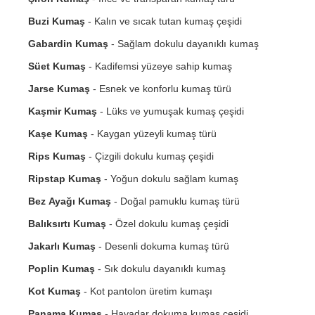
Buzi Kumaş
- Kalın ve sıcak tutan kumaş çeşidi
Gabardin Kumaş
- Sağlam dokulu dayanıklı kumaş
Süet Kumaş
- Kadifemsi yüzeye sahip kumaş
Jarse Kumaş
- Esnek ve konforlu kumaş türü
Kaşmir Kumaş
- Lüks ve yumuşak kumaş çeşidi
Kaşe Kumaş
- Kaygan yüzeyli kumaş türü
Rips Kumaş
- Çizgili dokulu kumaş çeşidi
Ripstap Kumaş
- Yoğun dokulu sağlam kumaş
Bez Ayağı Kumaş
- Doğal pamuklu kumaş türü
Balıksırtı Kumaş
- Özel dokulu kumaş çeşidi
Jakarlı Kumaş
- Desenli dokuma kumaş türü
Poplin Kumaş
- Sık dokulu dayanıklı kumaş
Kot Kumaş
- Kot pantolon üretim kumaşı
Panama Kumaş
- Havadar dokuma kumaş çeşidi