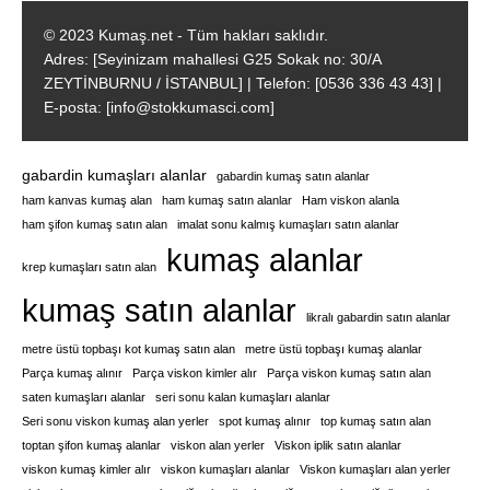
© 2023 Kumaş.net - Tüm hakları saklıdır.
Adres: [Seyinizam mahallesi G25 Sokak no: 30/A
ZEYTİNBURNU / İSTANBUL] | Telefon: [0536 336 43 43] |
E-posta: [info@stokkumasci.com]
gabardin kumaşları alanlar
gabardin kumaş satın alanlar
ham kanvas kumaş alan
ham kumaş satın alanlar
Ham viskon alanla
ham şifon kumaş satın alan
imalat sonu kalmış kumaşları satın alanlar
kumaş alanlar
krep kumaşları satın alan
kumaş satın alanlar
likralı gabardin satın alanlar
metre üstü topbaşı kot kumaş satın alan
metre üstü topbaşı kumaş alanlar
Parça kumaş alınır
Parça viskon kimler alır
Parça viskon kumaş satın alan
saten kumaşları alanlar
seri sonu kalan kumaşları alanlar
Seri sonu viskon kumaş alan yerler
spot kumaş alınır
top kumaş satın alan
toptan şifon kumaş alanlar
viskon alan yerler
Viskon iplik satın alanlar
viskon kumaş kimler alır
viskon kumaşları alanlar
Viskon kumaşları alan yerler