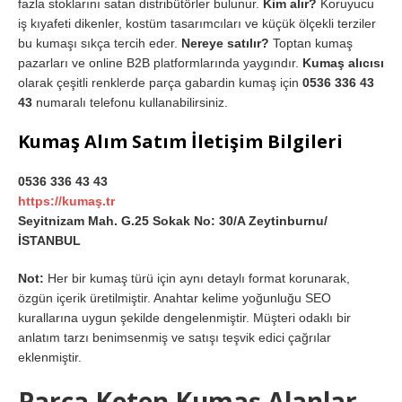
fazla stoklarını satan distribütörler bulunur.
Kim alır?
Koruyucu
iş kıyafeti dikenler, kostüm tasarımcıları ve küçük ölçekli terziler
bu kumaşı sıkça tercih eder.
Nereye satılır?
Toptan kumaş
pazarları ve online B2B platformlarında yaygındır.
Kumaş alıcısı
olarak çeşitli renklerde parça gabardin kumaş için
0536 336 43
43
numaralı telefonu kullanabilirsiniz.
Kumaş Alım Satım İletişim Bilgileri
0536 336 43 43
https://kumaş.tr
Seyitnizam Mah. G.25 Sokak No: 30/A Zeytinburnu/
İSTANBUL
Not:
Her bir kumaş türü için aynı detaylı format korunarak,
özgün içerik üretilmiştir. Anahtar kelime yoğunluğu SEO
kurallarına uygun şekilde dengelenmiştir. Müşteri odaklı bir
anlatım tarzı benimsenmiş ve satışı teşvik edici çağrılar
eklenmiştir.
Parça Keten Kumaş Alanlar