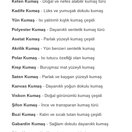
Keten Kumaş
- Doğal ve nefes alabilir kumaş türü
Kadife Kumaş
- Lüks ve yumuşak dokulu kumaş
Yün Kumaş
- Isı yalıtımlı kışlık kumaş çeşidi
Polyester Kumaş
- Dayanıklı sentetik kumaş türü
Asetat Kumaş
- Parlak yüzeyli kumaş çeşidi
Akrilik Kumaş
- Yün benzeri sentetik kumaş
Polar Kumaş
- Isı tutucu özelliği olan kumaş
Krep Kumaş
- Buruşmaz mat yüzeyli kumaş
Saten Kumaş
- Parlak ve kaygan yüzeyli kumaş
Kanvas Kumaş
- Dayanıklı yoğun dokulu kumaş
Viskon Kumaş
- Doğal görünümlü kumaş çeşidi
Şifon Kumaş
- İnce ve transparan kumaş türü
Buzi Kumaş
- Kalın ve sıcak tutan kumaş çeşidi
Gabardin Kumaş
- Sağlam dokulu dayanıklı kumaş