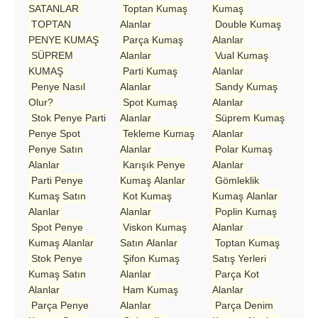
SATANLAR
Toptan Kumaş
Kumaş
TOPTAN
Alanlar
Double Kumaş
PENYE KUMAŞ
Parça Kumaş
Alanlar
SÜPREM
Alanlar
Vual Kumaş
KUMAŞ
Parti Kumaş
Alanlar
Penye Nasıl
Alanlar
Sandy Kumaş
Olur?
Spot Kumaş
Alanlar
Stok Penye Parti
Alanlar
Süprem Kumaş
Penye Spot
Tekleme Kumaş
Alanlar
Penye Satın
Alanlar
Polar Kumaş
Alanlar
Karışık Penye
Alanlar
Parti Penye
Kumaş Alanlar
Gömleklik
Kumaş Satın
Kot Kumaş
Kumaş Alanlar
Alanlar
Alanlar
Poplin Kumaş
Spot Penye
Viskon Kumaş
Alanlar
Kumaş Alanlar
Satın Alanlar
Toptan Kumaş
Stok Penye
Şifon Kumaş
Satış Yerleri
Kumaş Satın
Alanlar
Parça Kot
Alanlar
Ham Kumaş
Alanlar
Parça Penye
Alanlar
Parça Denim