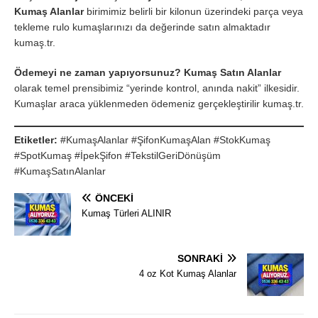
Kumaş Alanlar
birimimiz belirli bir kilonun üzerindeki parça veya
tekleme rulo kumaşlarınızı da değerinde satın almaktadır
kumaş.tr.
Ödemeyi ne zaman yapıyorsunuz?
Kumaş Satın Alanlar
olarak temel prensibimiz “yerinde kontrol, anında nakit” ilkesidir.
Kumaşlar araca yüklenmeden ödemeniz gerçekleştirilir kumaş.tr.
Etiketler:
#KumaşAlanlar #ŞifonKumaşAlan #StokKumaş
#SpotKumaş #İpekŞifon #TekstilGeriDönüşüm
#KumaşSatınAlanlar
ÖNCEKI
Kumaş Türleri ALINIR
SONRAKI
4 oz Kot Kumaş Alanlar