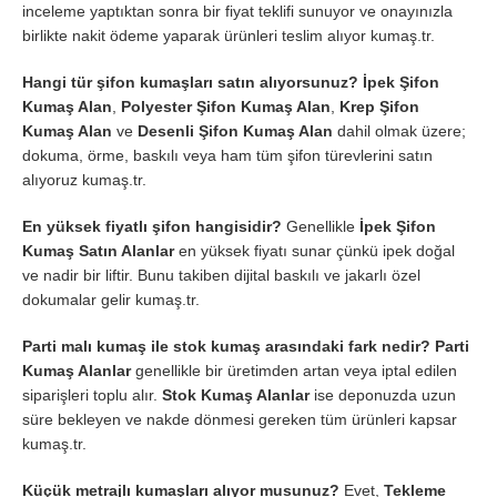
inceleme yaptıktan sonra bir fiyat teklifi sunuyor ve onayınızla
birlikte nakit ödeme yaparak ürünleri teslim alıyor kumaş.tr.
Hangi tür şifon kumaşları satın alıyorsunuz?
İpek Şifon
Kumaş Alan
,
Polyester Şifon Kumaş Alan
,
Krep Şifon
Kumaş Alan
ve
Desenli Şifon Kumaş Alan
dahil olmak üzere;
dokuma, örme, baskılı veya ham tüm şifon türevlerini satın
alıyoruz kumaş.tr.
En yüksek fiyatlı şifon hangisidir?
Genellikle
İpek Şifon
Kumaş Satın Alanlar
en yüksek fiyatı sunar çünkü ipek doğal
ve nadir bir liftir. Bunu takiben dijital baskılı ve jakarlı özel
dokumalar gelir kumaş.tr.
Parti malı kumaş ile stok kumaş arasındaki fark nedir?
Parti
Kumaş Alanlar
genellikle bir üretimden artan veya iptal edilen
siparişleri toplu alır.
Stok Kumaş Alanlar
ise deponuzda uzun
süre bekleyen ve nakde dönmesi gereken tüm ürünleri kapsar
kumaş.tr.
Küçük metrajlı kumaşları alıyor musunuz?
Evet,
Tekleme