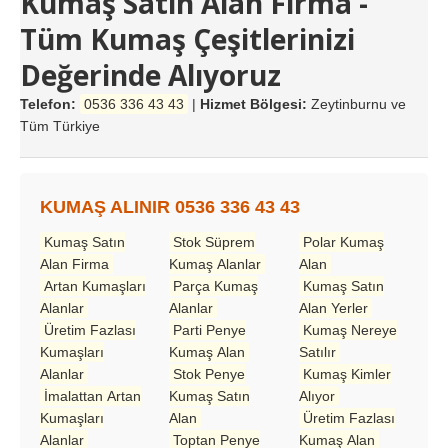
Kumaş Satın Alan Firma -
Tüm Kumaş Çeşitlerinizi
Değerinde Alıyoruz
Telefon:
0536 336 43 43
|
Hizmet Bölgesi:
Zeytinburnu ve
Tüm Türkiye
KUMAŞ ALINIR 0536 336 43 43
Kumaş Satın
Stok Süprem
Polar Kumaş
Alan Firma
Kumaş Alanlar
Alan
Artan Kumaşları
Parça Kumaş
Kumaş Satın
Alanlar
Alanlar
Alan Yerler
Üretim Fazlası
Parti Penye
Kumaş Nereye
Kumaşları
Kumaş Alan
Satılır
Alanlar
Stok Penye
Kumaş Kimler
İmalattan Artan
Kumaş Satın
Alıyor
Kumaşları
Alan
Üretim Fazlası
Alanlar
Toptan Penye
Kumaş Alan