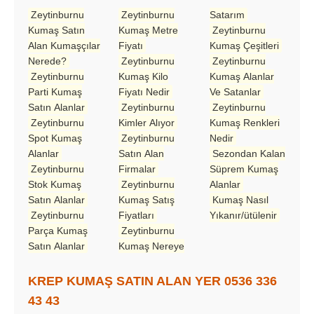
Zeytinburnu
Zeytinburnu
Satarım
Kumaş Satın
Kumaş Metre
Zeytinburnu
Alan Kumaşçılar
Fiyatı
Kumaş Çeşitleri
Nerede?
Zeytinburnu
Zeytinburnu
Zeytinburnu
Kumaş Kilo
Kumaş Alanlar
Parti Kumaş
Fiyatı Nedir
Ve Satanlar
Satın Alanlar
Zeytinburnu
Zeytinburnu
Zeytinburnu
Kimler Alıyor
Kumaş Renkleri
Spot Kumaş
Zeytinburnu
Nedir
Alanlar
Satın Alan
Sezondan Kalan
Zeytinburnu
Firmalar
Süprem Kumaş
Stok Kumaş
Zeytinburnu
Alanlar
Satın Alanlar
Kumaş Satış
Kumaş Nasıl
Zeytinburnu
Fiyatları
Yıkanır/ütülenir
Parça Kumaş
Zeytinburnu
Satın Alanlar
Kumaş Nereye
KREP KUMAŞ SATIN ALAN YER 0536 336
43 43