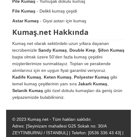
Pile Kumaş
- Yumuşak dokulu kumaş
File Kumaş
- Delikli kumaş çeşidi
Astar Kumaş
- Giysi astarı için kumaş
Kumaş.net Hakkında
Kumaş.net olarak sektördeki uzun yıllara dayanan
tecrübemizle
Sandy Kumaş
,
Double Krep
,
Şifon Kumaş
başta olmak üzere 50'den fazla kumaş çeşidini
müşterilerimize sunmaktayız. Toptan ve perakende
alımlarınız için en uygun fiyat garantisi veriyoruz.
Kadife Kumaş
,
Keten Kumaş
,
Polyester Kumaş
gibi
temel kumaş çeşitlerinin yanı sıra
Jakarlı Kumaş
,
Selanik Kumaş
gibi özel dokulu kumaşları da geniş ürün
yelpazemizde bulabilirsiniz.
© 2023 Kumaş.net - Tüm hakları saklıdır.
Adres: [Seyinizam mahallesi G25 Sokak no: 30/A
ZEYTİNBURNU / İSTANBUL] | Telefon: [0536 336 43 43] |