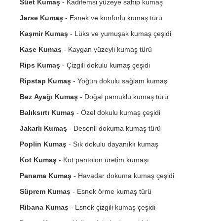
Süet Kumaş
- Kadifemsi yüzeye sahip kumaş
Jarse Kumaş
- Esnek ve konforlu kumaş türü
Kaşmir Kumaş
- Lüks ve yumuşak kumaş çeşidi
Kaşe Kumaş
- Kaygan yüzeyli kumaş türü
Rips Kumaş
- Çizgili dokulu kumaş çeşidi
Ripstap Kumaş
- Yoğun dokulu sağlam kumaş
Bez Ayağı Kumaş
- Doğal pamuklu kumaş türü
Balıksırtı Kumaş
- Özel dokulu kumaş çeşidi
Jakarlı Kumaş
- Desenli dokuma kumaş türü
Poplin Kumaş
- Sık dokulu dayanıklı kumaş
Kot Kumaş
- Kot pantolon üretim kumaşı
Panama Kumaş
- Havadar dokuma kumaş çeşidi
Süprem Kumaş
- Esnek örme kumaş türü
Ribana Kumaş
- Esnek çizgili kumaş çeşidi