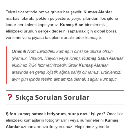
Tekstil ticaretinde hız ve güven her şeydir.
Kumaş Alanlar
markası olarak, ipekten polyestere, yoryu şifondan floş şifona
kadar her kalemi kapsıyoruz.
Kumaş Alan
birimlerimiz,
elinizdeki ürünün gerçek değerini saptamak için global borsa
verilerini ve iç piyasa taleplerini analiz eder kumaş.tr.
Önemli Not:
Elinizdeki kumaşın cinsi ne olursa olsun
(Pamuk, Viskon, Naylon veya Krep),
Kumaş Satın Alanlar
ekibimiz 7/24 hizmetinizdedir.
Stok Kumaş Alanlar
arasında en geniş lojistik ağına sahip olmamız, ürünlerinizi
aynı gün içinde teslim almamıza olanak sağlar kumaş.tr.
Sıkça Sorulan Sorular
Şifon kumaş satmak istiyorum, süreç nasıl işliyor?
Öncelikle
elinizdeki kumaşların fotoğraflarını veya numunelerini
Kumaş
Alanlar
uzmanlarımıza iletiyorsunuz. Ekiplerimiz yerinde