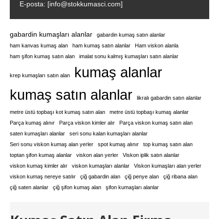
E-posta: [info@stokkumasci.com]
gabardin kumaşları alanlar
gabardin kumaş satın alanlar
ham kanvas kumaş alan
ham kumaş satın alanlar
Ham viskon alanla
ham şifon kumaş satın alan
imalat sonu kalmış kumaşları satın alanlar
kumaş alanlar
krep kumaşları satın alan
kumaş satın alanlar
likralı gabardin satın alanlar
metre üstü topbaşı kot kumaş satın alan
metre üstü topbaşı kumaş alanlar
Parça kumaş alınır
Parça viskon kimler alır
Parça viskon kumaş satın alan
saten kumaşları alanlar
seri sonu kalan kumaşları alanlar
Seri sonu viskon kumaş alan yerler
spot kumaş alınır
top kumaş satın alan
toptan şifon kumaş alanlar
viskon alan yerler
Viskon iplik satın alanlar
viskon kumaş kimler alır
viskon kumaşları alanlar
Viskon kumaşları alan yerler
viskon kumaş nereye satılır
çiğ gabardin alan
çiğ penye alan
çiğ ribana alan
çiğ saten alanlar
çiğ şifon kumaş alan
şifon kumaşları alanlar