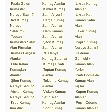
Fazla Gelen
Kumaş Alanlar
Likralı Kumaş
Kumaşlar
Kimler Kumaş
Alanlar
Nereye Satılır?
Satın Alıyor?
Likralı Kot
Kot Kumaş
Parça Kumaş
Kumaş Satın
Nereye
Satın Alanlar
Alan
Satarım?
Ham Kumaş
Jakar Kumaş
Toptan
Satın Alanlar
Alan
Kumaşları Satın
Şifon Kumaş
Poplin Kumaş
Alan Firmalar
Satın Alanlar
Nereye Satılır?
Kumaş Parçası
70 Denye
Tekleme
Alanlar
Kumaş Satanlar
Gömleklik
Elde Kalan
Kumaş Fiyatı
Kumaş Alan
Kumaşları
Toptan Kumaş
Yerler
Alanlar
Alanlar
Parti Gömleklik
Şifon Kumaş
Tekleme Kumaş
Kumaş Alan
Nereye Satılır?
Alanlar
Kişiler
Viskon Kumaş
Viskon Kumaş
Kupon Kumaş
Nereye Satılır?
Satın Alan
Alanlar
Krep Kumaş
Kumaş Alanlar
Peşin Ödeme
Kim Alır?
Spot Kumaş
Kumaş Alanlar