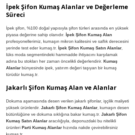
İpek Şifon Kumaş Alanlar ve Değerleme
Süreci
İpek şifon, %100 doğal yapısıyla şifon türleri arasında en yüksek
piyasa değerine sahip olanıdır.
İpek Şifon Kumaş Alan
profesyonellerimiz, kumaşın mikron kalitesini ve saflık derecesini
yerinde test eder kumaş.tr.
İpek Şifon Kumaş Satın Alanlar
,
lüks moda segmentindeki hammadde ihtiyacını karşılamak
adına bu stokları her zaman öncelikli değerlendirir.
Kumaş
Alanlar
bünyesinde ipek, yatırım değeri taşıyan bir kumaş
türüdür kumaş.tr.
Jakarlı Şifon Kumaş Alan ve Alanlar
Dokuma aşamasında desen verilen jakarlı şifonlar, işçilik maliyeti
yüksek ürünlerdir.
Jakarlı Şifon Kumaş Alanlar
, kumaşın desen
bütünlüğüne ve dokuma sıklığına bakar kumaş.tr.
Jakarlı Şifon
Kumaş Satın Alanlar
aracılığıyla, deponuzdaki bu nitelikli
ürünleri
Parti Kumaş Alanlar
hızında nakde çevirebilirsiniz
kumaş.tr.