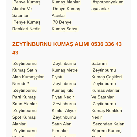
Penye Kumaş
Kumaş Alanlar
#spotpenyekum
Alanlar Ve
Denye Kumaş
aşalanlar
Satanlar
Alanlar
Penye Kumaş
70 Denye
Renkleri Nedir
Kumaş Satışı
ZEYTİNBURNU KUMAŞ ALIMI 0536 336 43
43
Zeytinburnu
Zeytinburnu
Satarım
Kumaş Satın
Kumaş Metre
Zeytinburnu
Alan Kumaşçılar
Fiyatı
Kumaş Çeşitleri
Nerede?
Zeytinburnu
Zeytinburnu
Zeytinburnu
Kumaş Kilo
Kumaş Alanlar
Parti Kumaş
Fiyatı Nedir
Ve Satanlar
Satın Alanlar
Zeytinburnu
Zeytinburnu
Zeytinburnu
Kimler Alıyor
Kumaş Renkleri
Spot Kumaş
Zeytinburnu
Nedir
Alanlar
Satın Alan
Sezondan Kalan
Zeytinburnu
Firmalar
Süprem Kumaş