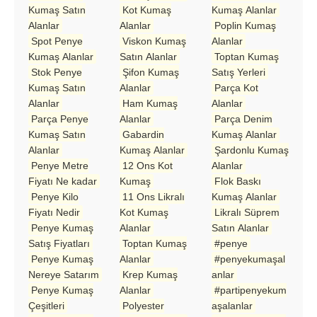
Kumaş Satın
Kot Kumaş
Kumaş Alanlar
Alanlar
Alanlar
Poplin Kumaş
Spot Penye
Viskon Kumaş
Alanlar
Kumaş Alanlar
Satın Alanlar
Toptan Kumaş
Stok Penye
Şifon Kumaş
Satış Yerleri
Kumaş Satın
Alanlar
Parça Kot
Alanlar
Ham Kumaş
Alanlar
Parça Penye
Alanlar
Parça Denim
Kumaş Satın
Gabardin
Kumaş Alanlar
Alanlar
Kumaş Alanlar
Şardonlu Kumaş
Penye Metre
12 Ons Kot
Alanlar
Fiyatı Ne kadar
Kumaş
Flok Baskı
Penye Kilo
11 Ons Likralı
Kumaş Alanlar
Fiyatı Nedir
Kot Kumaş
Likralı Süprem
Penye Kumaş
Alanlar
Satın Alanlar
Satış Fiyatları
Toptan Kumaş
#penye
Penye Kumaş
Alanlar
#penyekumaşal
Nereye Satarım
Krep Kumaş
anlar
Penye Kumaş
Alanlar
#partipenyekum
Çeşitleri
Polyester
aşalanlar