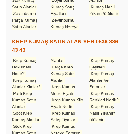
Stok Kumaş
Zeytinburnu
Alanlar
Satın Alanlar
Kumaş Satış
Kumaş Nasıl
Zeytinburnu
Fiyatları
Yıkanır/ütülenir
Parça Kumaş
Zeytinburnu
Satın Alanlar
Kumaş Nereye
KREP KUMAŞ SATIN ALAN YER 0536 336
43 43
Krep Kumaş
Alanlar
Krep Kumaş
Dokuması
Parça Krep
Çeşitleri
Nedir?
Kumaş Satın
Krep Kumaş
Krep Kumaş
Alanlar
Alanlar Ve
Alanlar Kimler?
Krep Kumaş
Satanlar
Parti Krep
Metre Fiyatı
Krep Kumaş
Kumaş Satın
Krep Kumaş Kilo
Renkleri Nedir?
Alanlar
Fiyatı Nedir
Krep Kumaş
Spot Krep
Krep Kumaş
Nasıl Yıkanır/
Kumaş Alanlar
Satış Fiyatları
ütülenir
Stok Krep
Krep Kumaş
Kumaş Satın
Nereye Satarım