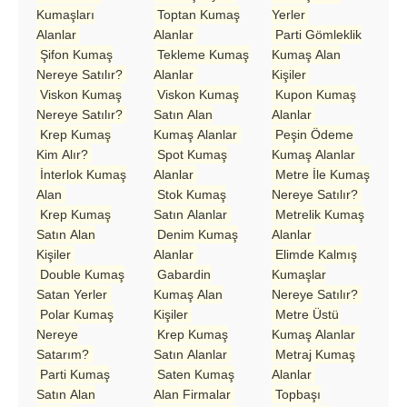
Kumaşları
Toptan Kumaş
Yerler
Alanlar
Alanlar
Parti Gömleklik
Şifon Kumaş
Tekleme Kumaş
Kumaş Alan
Nereye Satılır?
Alanlar
Kişiler
Viskon Kumaş
Viskon Kumaş
Kupon Kumaş
Nereye Satılır?
Satın Alan
Alanlar
Krep Kumaş
Kumaş Alanlar
Peşin Ödeme
Kim Alır?
Spot Kumaş
Kumaş Alanlar
İnterlok Kumaş
Alanlar
Metre İle Kumaş
Alan
Stok Kumaş
Nereye Satılır?
Krep Kumaş
Satın Alanlar
Metrelik Kumaş
Satın Alan
Denim Kumaş
Alanlar
Kişiler
Alanlar
Elimde Kalmış
Double Kumaş
Gabardin
Kumaşlar
Satan Yerler
Kumaş Alan
Nereye Satılır?
Polar Kumaş
Kişiler
Metre Üstü
Nereye
Krep Kumaş
Kumaş Alanlar
Satarım?
Satın Alanlar
Metraj Kumaş
Parti Kumaş
Saten Kumaş
Alanlar
Satın Alan
Alan Firmalar
Topbaşı