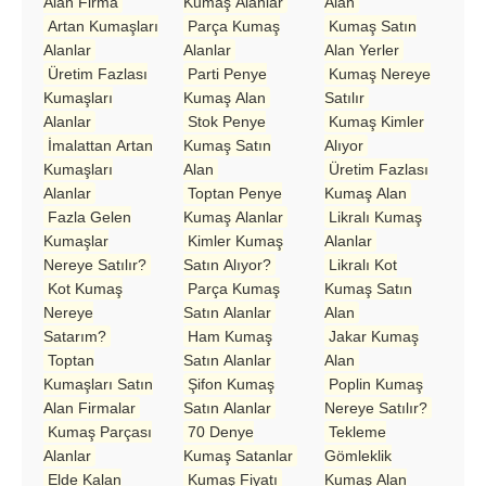
Alan Firma
Kumaş Alanlar
Alan
Artan Kumaşları
Parça Kumaş
Kumaş Satın
Alanlar
Alanlar
Alan Yerler
Üretim Fazlası
Parti Penye
Kumaş Nereye
Kumaşları
Kumaş Alan
Satılır
Alanlar
Stok Penye
Kumaş Kimler
İmalattan Artan
Kumaş Satın
Alıyor
Kumaşları
Alan
Üretim Fazlası
Alanlar
Toptan Penye
Kumaş Alan
Fazla Gelen
Kumaş Alanlar
Likralı Kumaş
Kumaşlar
Kimler Kumaş
Alanlar
Nereye Satılır?
Satın Alıyor?
Likralı Kot
Kot Kumaş
Parça Kumaş
Kumaş Satın
Nereye
Satın Alanlar
Alan
Satarım?
Ham Kumaş
Jakar Kumaş
Toptan
Satın Alanlar
Alan
Kumaşları Satın
Şifon Kumaş
Poplin Kumaş
Alan Firmalar
Satın Alanlar
Nereye Satılır?
Kumaş Parçası
70 Denye
Tekleme
Alanlar
Kumaş Satanlar
Gömleklik
Elde Kalan
Kumaş Fiyatı
Kumaş Alan