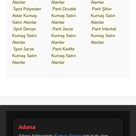
Alanlar
Alanlar
Alanlar
Spot Polyester
Parti Double
Parti Şifon
Astar Kumaş
Kumaş Satın
Kumaş Satın
Satın Alanlar
Alanlar
Alanlar
Spot Denye
Parti Jarse
Parti İnterlok
Kumaş Satın
Kumaş Satın
Kumaş Satın
Alanlar
Alanlar
Alanlar
Spot Jarse
Parti Kadife
Kumaş Satın
Kumaş Satın
Alanlar
Alanlar
Adana
Adana bölgesinde
Kumaş Alanlar
için hızlı alım,