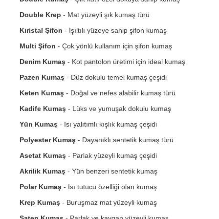
Double Krep
- Mat yüzeyli şık kumaş türü
Kıristal Şifon
- Işıltılı yüzeye sahip şifon kumaş
Multi Şifon
- Çok yönlü kullanım için şifon kumaş
Denim Kumaş
- Kot pantolon üretimi için ideal kumaş
Pazen Kumaş
- Düz dokulu temel kumaş çeşidi
Keten Kumaş
- Doğal ve nefes alabilir kumaş türü
Kadife Kumaş
- Lüks ve yumuşak dokulu kumaş
Yün Kumaş
- Isı yalıtımlı kışlık kumaş çeşidi
Polyester Kumaş
- Dayanıklı sentetik kumaş türü
Asetat Kumaş
- Parlak yüzeyli kumaş çeşidi
Akrilik Kumaş
- Yün benzeri sentetik kumaş
Polar Kumaş
- Isı tutucu özelliği olan kumaş
Krep Kumaş
- Buruşmaz mat yüzeyli kumaş
Saten Kumaş
- Parlak ve kaygan yüzeyli kumaş