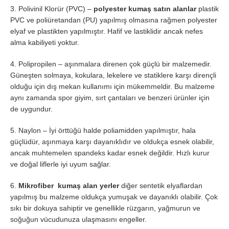
3. Polivinil Klorür (PVC) –
polyester kumaş satın alanlar
plastik
PVC ve poliüretandan (PU) yapılmış olmasına rağmen polyester
elyaf ve plastikten yapılmıştır. Hafif ve lastiklidir ancak nefes
alma kabiliyeti yoktur.
4. Polipropilen – aşınmalara direnen çok güçlü bir malzemedir.
Güneşten solmaya, kokulara, lekelere ve statiklere karşı dirençli
olduğu için dış mekan kullanımı için mükemmeldir. Bu malzeme
aynı zamanda spor giyim, sırt çantaları ve benzeri ürünler için
de uygundur.
5. Naylon – İyi örttüğü halde poliamidden yapılmıştır, hala
güçlüdür, aşınmaya karşı dayanıklıdır ve oldukça esnek olabilir,
ancak muhtemelen spandeks kadar esnek değildir. Hızlı kurur
ve doğal liflerle iyi uyum sağlar.
6.
Mikrofiber kumaş alan yerler
diğer sentetik elyaflardan
yapılmış bu malzeme oldukça yumuşak ve dayanıklı olabilir. Çok
sıkı bir dokuya sahiptir ve genellikle rüzgarın, yağmurun ve
soğuğun vücudunuza ulaşmasını engeller.