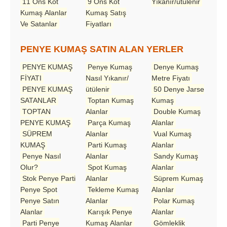
11 Ons Kot
9 Ons Kot
Yıkanır/ütülenir
Kumaş Alanlar
Kumaş Satış
Ve Satanlar
Fiyatları
PENYE KUMAŞ SATIN ALAN YERLER
PENYE KUMAŞ
Penye Kumaş
Denye Kumaş
FİYATI
Nasıl Yıkanır/
Metre Fiyatı
PENYE KUMAŞ
ütülenir
50 Denye Jarse
SATANLAR
Toptan Kumaş
Kumaş
TOPTAN
Alanlar
Double Kumaş
PENYE KUMAŞ
Parça Kumaş
Alanlar
SÜPREM
Alanlar
Vual Kumaş
KUMAŞ
Parti Kumaş
Alanlar
Penye Nasıl
Alanlar
Sandy Kumaş
Olur?
Spot Kumaş
Alanlar
Stok Penye Parti
Alanlar
Süprem Kumaş
Penye Spot
Tekleme Kumaş
Alanlar
Penye Satın
Alanlar
Polar Kumaş
Alanlar
Karışık Penye
Alanlar
Parti Penye
Kumaş Alanlar
Gömleklik