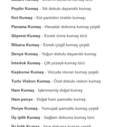
Poplin Kumaş
- Sık dokulu dayanıklı kumaş
Kot Kumaş
- Kot pantolon üretim kumaşı
Panama Kumaş
- Havadar dokuma kumaş çeşidi
Süprem Kumaş
- Esnek örme kumaş türü
Ribana Kumaş
- Esnek çizgili kumaş çeşidi
Denye Kumaş
- Yoğun dokulu dayanıklı kumaş
İnterlok Kumaş
- Çift yüzeyli kumaş türü
Kaşkorse Kumaş
- Vücuda oturan kumaş çeşidi
Turlu Viskon Kumaş
- Özel dokulu viskon kumaş
Ham Kumaş
- İşlenmemiş doğal kumaş
Ham penye
- Doğal ham pamuklu kumaş
Penye Kumaş
- Yumuşak pamuklu kumaş çeşidi
Üç iplik Kumaş
- Sağlam dokuma kumaş türü
İki İplik Kumaş
- İnce dokuma kumaş çeşidi