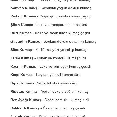
Kanvas Kumaş
- Dayanıklı yoğun dokulu kumaş
Viskon Kumaş
- Doğal görünümlü kumaş çeşidi
Şifon Kumaş
- İnce ve transparan kumaş türü
Buzi Kumaş
- Kalın ve sıcak tutan kumaş çeşidi
Gabardin Kumaş
- Sağlam dokulu dayanıklı kumaş
Süet Kumaş
- Kadifemsi yüzeye sahip kumaş
Jarse Kumaş
- Esnek ve konforlu kumaş türü
Kaşmir Kumaş
- Lüks ve yumuşak kumaş çeşidi
Kaşe Kumaş
- Kaygan yüzeyli kumaş türü
Rips Kumaş
- Çizgili dokulu kumaş çeşidi
Ripstap Kumaş
- Yoğun dokulu sağlam kumaş
Bez Ayağı Kumaş
- Doğal pamuklu kumaş türü
Balıksırtı Kumaş
- Özel dokulu kumaş çeşidi
Jakarlı Kumaş
- Desenli dokuma kumaş türü