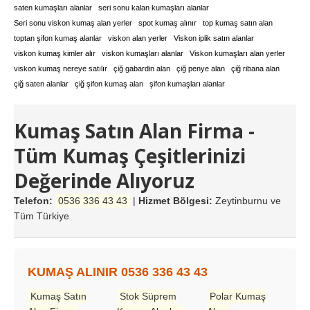
saten kumaşları alanlar
seri sonu kalan kumaşları alanlar
Seri sonu viskon kumaş alan yerler
spot kumaş alınır
top kumaş satın alan
toptan şifon kumaş alanlar
viskon alan yerler
Viskon iplik satın alanlar
viskon kumaş kimler alır
viskon kumaşları alanlar
Viskon kumaşları alan yerler
viskon kumaş nereye satılır
çiğ gabardin alan
çiğ penye alan
çiğ ribana alan
çiğ saten alanlar
çiğ şifon kumaş alan
şifon kumaşları alanlar
Kumaş Satın Alan Firma -
Tüm Kumaş Çeşitlerinizi
Değerinde Alıyoruz
Telefon:
0536 336 43 43
|
Hizmet Bölgesi:
Zeytinburnu ve
Tüm Türkiye
KUMAŞ ALINIR 0536 336 43 43
Kumaş Satın
Stok Süprem
Polar Kumaş