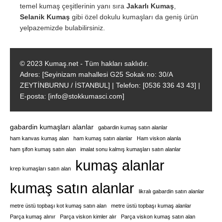
temel kumaş çeşitlerinin yanı sıra
Jakarlı Kumaş
,
Selanik Kumaş
gibi özel dokulu kumaşları da geniş ürün
yelpazemizde bulabilirsiniz.
© 2023 Kumaş.net - Tüm hakları saklıdır.
Adres: [Seyinizam mahallesi G25 Sokak no: 30/A
ZEYTİNBURNU / İSTANBUL] | Telefon: [0536 336 43 43] |
E-posta: [info@stokkumasci.com]
gabardin kumaşları alanlar
gabardin kumaş satın alanlar
ham kanvas kumaş alan
ham kumaş satın alanlar
Ham viskon alanla
ham şifon kumaş satın alan
imalat sonu kalmış kumaşları satın alanlar
kumaş alanlar
krep kumaşları satın alan
kumaş satın alanlar
likralı gabardin satın alanlar
metre üstü topbaşı kot kumaş satın alan
metre üstü topbaşı kumaş alanlar
Parça kumaş alınır
Parça viskon kimler alır
Parça viskon kumaş satın alan