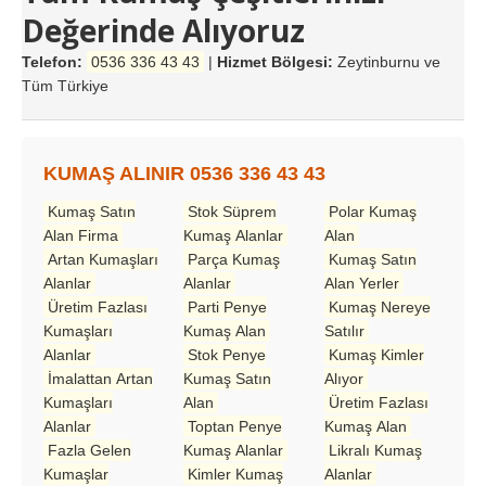
Değerinde Alıyoruz
Telefon:
0536 336 43 43
|
Hizmet Bölgesi:
Zeytinburnu ve
Tüm Türkiye
KUMAŞ ALINIR 0536 336 43 43
Kumaş Satın
Stok Süprem
Polar Kumaş
Alan Firma
Kumaş Alanlar
Alan
Artan Kumaşları
Parça Kumaş
Kumaş Satın
Alanlar
Alanlar
Alan Yerler
Üretim Fazlası
Parti Penye
Kumaş Nereye
Kumaşları
Kumaş Alan
Satılır
Alanlar
Stok Penye
Kumaş Kimler
İmalattan Artan
Kumaş Satın
Alıyor
Kumaşları
Alan
Üretim Fazlası
Alanlar
Toptan Penye
Kumaş Alan
Fazla Gelen
Kumaş Alanlar
Likralı Kumaş
Kumaşlar
Kimler Kumaş
Alanlar