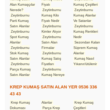
Alan Kumaşçılar
Fiyatı
Kumaş Çeşitleri
Nerede?
Zeytinburnu
Zeytinburnu
Zeytinburnu
Kumaş Kilo
Kumaş Alanlar
Parti Kumaş
Fiyatı Nedir
Ve Satanlar
Satın Alanlar
Zeytinburnu
Zeytinburnu
Zeytinburnu
Kimler Alıyor
Kumaş Renkleri
Spot Kumaş
Zeytinburnu
Nedir
Alanlar
Satın Alan
Sezondan Kalan
Zeytinburnu
Firmalar
Süprem Kumaş
Stok Kumaş
Zeytinburnu
Alanlar
Satın Alanlar
Kumaş Satış
Kumaş Nasıl
Zeytinburnu
Fiyatları
Yıkanır/ütülenir
Parça Kumaş
Zeytinburnu
Satın Alanlar
Kumaş Nereye
KREP KUMAŞ SATIN ALAN YER 0536 336
43 43
Krep Kumaş
Alanlar
Krep Kumaş
Dokuması
Parça Krep
Çeşitleri