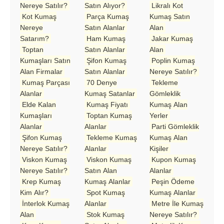
Nereye Satılır?
Satın Alıyor?
Likralı Kot
Kot Kumaş
Parça Kumaş
Kumaş Satın
Nereye
Satın Alanlar
Alan
Satarım?
Ham Kumaş
Jakar Kumaş
Toptan
Satın Alanlar
Alan
Kumaşları Satın
Şifon Kumaş
Poplin Kumaş
Alan Firmalar
Satın Alanlar
Nereye Satılır?
Kumaş Parçası
70 Denye
Tekleme
Alanlar
Kumaş Satanlar
Gömleklik
Elde Kalan
Kumaş Fiyatı
Kumaş Alan
Kumaşları
Toptan Kumaş
Yerler
Alanlar
Alanlar
Parti Gömleklik
Şifon Kumaş
Tekleme Kumaş
Kumaş Alan
Nereye Satılır?
Alanlar
Kişiler
Viskon Kumaş
Viskon Kumaş
Kupon Kumaş
Nereye Satılır?
Satın Alan
Alanlar
Krep Kumaş
Kumaş Alanlar
Peşin Ödeme
Kim Alır?
Spot Kumaş
Kumaş Alanlar
İnterlok Kumaş
Alanlar
Metre İle Kumaş
Alan
Stok Kumaş
Nereye Satılır?