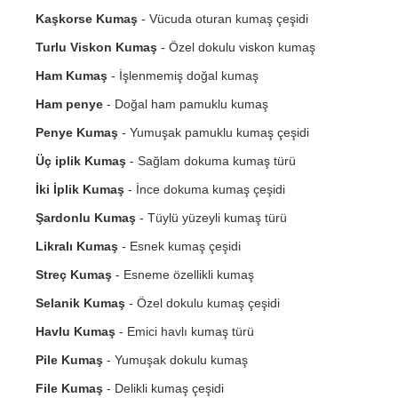
Kaşkorse Kumaş
- Vücuda oturan kumaş çeşidi
Turlu Viskon Kumaş
- Özel dokulu viskon kumaş
Ham Kumaş
- İşlenmemiş doğal kumaş
Ham penye
- Doğal ham pamuklu kumaş
Penye Kumaş
- Yumuşak pamuklu kumaş çeşidi
Üç iplik Kumaş
- Sağlam dokuma kumaş türü
İki İplik Kumaş
- İnce dokuma kumaş çeşidi
Şardonlu Kumaş
- Tüylü yüzeyli kumaş türü
Likralı Kumaş
- Esnek kumaş çeşidi
Streç Kumaş
- Esneme özellikli kumaş
Selanik Kumaş
- Özel dokulu kumaş çeşidi
Havlu Kumaş
- Emici havlı kumaş türü
Pile Kumaş
- Yumuşak dokulu kumaş
File Kumaş
- Delikli kumaş çeşidi