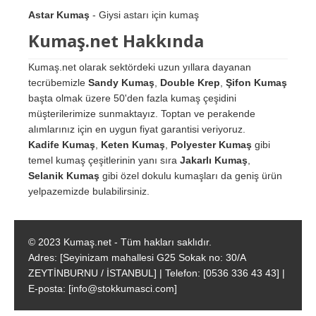
Astar Kumaş
- Giysi astarı için kumaş
Kumaş.net Hakkında
Kumaş.net olarak sektördeki uzun yıllara dayanan
tecrübemizle
Sandy Kumaş
,
Double Krep
,
Şifon Kumaş
başta olmak üzere 50'den fazla kumaş çeşidini
müşterilerimize sunmaktayız. Toptan ve perakende
alımlarınız için en uygun fiyat garantisi veriyoruz.
Kadife Kumaş
,
Keten Kumaş
,
Polyester Kumaş
gibi
temel kumaş çeşitlerinin yanı sıra
Jakarlı Kumaş
,
Selanik Kumaş
gibi özel dokulu kumaşları da geniş ürün
yelpazemizde bulabilirsiniz.
© 2023 Kumaş.net - Tüm hakları saklıdır.
Adres: [Seyinizam mahallesi G25 Sokak no: 30/A
ZEYTİNBURNU / İSTANBUL] | Telefon: [0536 336 43 43] |
E-posta: [info@stokkumasci.com]