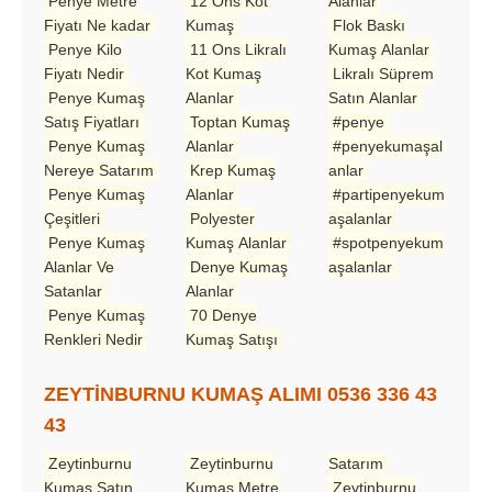
Penye Metre
12 Ons Kot
Alanlar
Fiyatı Ne kadar
Kumaş
Flok Baskı
Penye Kilo
11 Ons Likralı
Kumaş Alanlar
Fiyatı Nedir
Kot Kumaş
Likralı Süprem
Penye Kumaş
Alanlar
Satın Alanlar
Satış Fiyatları
Toptan Kumaş
#penye
Penye Kumaş
Alanlar
#penyekumaşal
Nereye Satarım
Krep Kumaş
anlar
Penye Kumaş
Alanlar
#partipenyekum
Çeşitleri
Polyester
aşalanlar
Penye Kumaş
Kumaş Alanlar
#spotpenyekum
Alanlar Ve
Denye Kumaş
aşalanlar
Satanlar
Alanlar
Penye Kumaş
70 Denye
Renkleri Nedir
Kumaş Satışı
ZEYTİNBURNU KUMAŞ ALIMI 0536 336 43
43
Zeytinburnu
Zeytinburnu
Satarım
Kumaş Satın
Kumaş Metre
Zeytinburnu