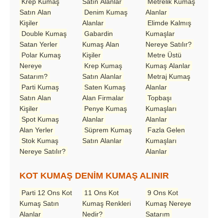
Krep Kumaş
Satın Alanlar
Metrelik Kumaş
Satın Alan
Denim Kumaş
Alanlar
Kişiler
Alanlar
Elimde Kalmış
Double Kumaş
Gabardin
Kumaşlar
Satan Yerler
Kumaş Alan
Nereye Satılır?
Polar Kumaş
Kişiler
Metre Üstü
Nereye
Krep Kumaş
Kumaş Alanlar
Satarım?
Satın Alanlar
Metraj Kumaş
Parti Kumaş
Saten Kumaş
Alanlar
Satın Alan
Alan Firmalar
Topbaşı
Kişiler
Penye Kumaş
Kumaşları
Spot Kumaş
Alanlar
Alanlar
Alan Yerler
Süprem Kumaş
Fazla Gelen
Stok Kumaş
Satın Alanlar
Kumaşları
Nereye Satılır?
Alanlar
KOT KUMAŞ DENİM KUMAŞ ALINIR
Parti 12 Ons Kot
11 Ons Kot
9 Ons Kot
Kumaş Satın
Kumaş Renkleri
Kumaş Nereye
Alanlar
Nedir?
Satarım