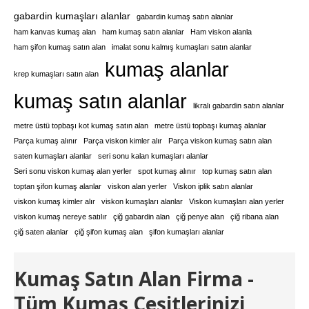
gabardin kumaşları alanlar
gabardin kumaş satın alanlar
ham kanvas kumaş alan
ham kumaş satın alanlar
Ham viskon alanla
ham şifon kumaş satın alan
imalat sonu kalmış kumaşları satın alanlar
kumaş alanlar
krep kumaşları satın alan
kumaş satın alanlar
likralı gabardin satın alanlar
metre üstü topbaşı kot kumaş satın alan
metre üstü topbaşı kumaş alanlar
Parça kumaş alınır
Parça viskon kimler alır
Parça viskon kumaş satın alan
saten kumaşları alanlar
seri sonu kalan kumaşları alanlar
Seri sonu viskon kumaş alan yerler
spot kumaş alınır
top kumaş satın alan
toptan şifon kumaş alanlar
viskon alan yerler
Viskon iplik satın alanlar
viskon kumaş kimler alır
viskon kumaşları alanlar
Viskon kumaşları alan yerler
viskon kumaş nereye satılır
çiğ gabardin alan
çiğ penye alan
çiğ ribana alan
çiğ saten alanlar
çiğ şifon kumaş alan
şifon kumaşları alanlar
Kumaş Satın Alan Firma -
Tüm Kumaş Çeşitlerinizi