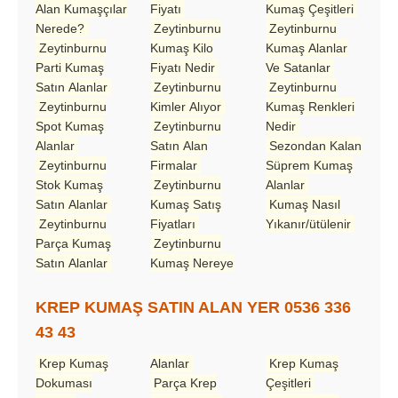
Alan Kumaşçılar
Fiyatı
Kumaş Çeşitleri
Nerede?
Zeytinburnu
Zeytinburnu
Zeytinburnu
Kumaş Kilo
Kumaş Alanlar
Parti Kumaş
Fiyatı Nedir
Ve Satanlar
Satın Alanlar
Zeytinburnu
Zeytinburnu
Zeytinburnu
Kimler Alıyor
Kumaş Renkleri
Spot Kumaş
Zeytinburnu
Nedir
Alanlar
Satın Alan
Sezondan Kalan
Zeytinburnu
Firmalar
Süprem Kumaş
Stok Kumaş
Zeytinburnu
Alanlar
Satın Alanlar
Kumaş Satış
Kumaş Nasıl
Zeytinburnu
Fiyatları
Yıkanır/ütülenir
Parça Kumaş
Zeytinburnu
Satın Alanlar
Kumaş Nereye
KREP KUMAŞ SATIN ALAN YER 0536 336
43 43
Krep Kumaş
Alanlar
Krep Kumaş
Dokuması
Parça Krep
Çeşitleri