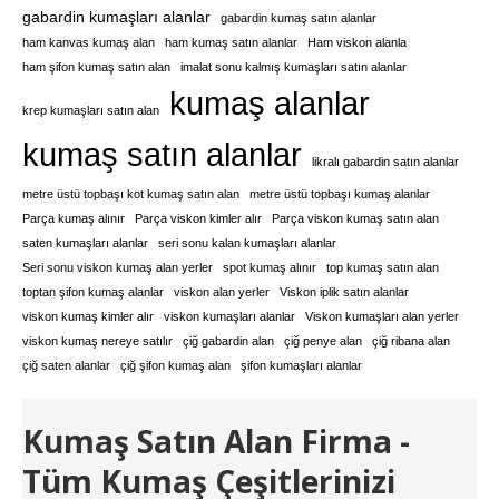
gabardin kumaşları alanlar
gabardin kumaş satın alanlar
ham kanvas kumaş alan
ham kumaş satın alanlar
Ham viskon alanla
ham şifon kumaş satın alan
imalat sonu kalmış kumaşları satın alanlar
kumaş alanlar
krep kumaşları satın alan
kumaş satın alanlar
likralı gabardin satın alanlar
metre üstü topbaşı kot kumaş satın alan
metre üstü topbaşı kumaş alanlar
Parça kumaş alınır
Parça viskon kimler alır
Parça viskon kumaş satın alan
saten kumaşları alanlar
seri sonu kalan kumaşları alanlar
Seri sonu viskon kumaş alan yerler
spot kumaş alınır
top kumaş satın alan
toptan şifon kumaş alanlar
viskon alan yerler
Viskon iplik satın alanlar
viskon kumaş kimler alır
viskon kumaşları alanlar
Viskon kumaşları alan yerler
viskon kumaş nereye satılır
çiğ gabardin alan
çiğ penye alan
çiğ ribana alan
çiğ saten alanlar
çiğ şifon kumaş alan
şifon kumaşları alanlar
Kumaş Satın Alan Firma -
Tüm Kumaş Çeşitlerinizi