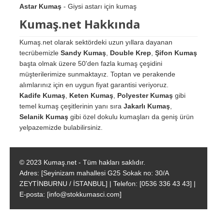
Astar Kumaş
- Giysi astarı için kumaş
Kumaş.net Hakkında
Kumaş.net olarak sektördeki uzun yıllara dayanan
tecrübemizle
Sandy Kumaş
,
Double Krep
,
Şifon Kumaş
başta olmak üzere 50'den fazla kumaş çeşidini
müşterilerimize sunmaktayız. Toptan ve perakende
alımlarınız için en uygun fiyat garantisi veriyoruz.
Kadife Kumaş
,
Keten Kumaş
,
Polyester Kumaş
gibi
temel kumaş çeşitlerinin yanı sıra
Jakarlı Kumaş
,
Selanik Kumaş
gibi özel dokulu kumaşları da geniş ürün
yelpazemizde bulabilirsiniz.
© 2023 Kumaş.net - Tüm hakları saklıdır.
Adres: [Seyinizam mahallesi G25 Sokak no: 30/A
ZEYTİNBURNU / İSTANBUL] | Telefon: [0536 336 43 43] |
E-posta: [info@stokkumasci.com]