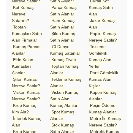
Nereye Satılır?
Satın Alıyor?
Likralı Kot
Kot Kumaş
Parça Kumaş
Kumaş Satın
Nereye
Satın Alanlar
Alan
Satarım?
Ham Kumaş
Jakar Kumaş
Toptan
Satın Alanlar
Alan
Kumaşları Satın
Şifon Kumaş
Poplin Kumaş
Alan Firmalar
Satın Alanlar
Nereye Satılır?
Kumaş Parçası
70 Denye
Tekleme
Alanlar
Kumaş Satanlar
Gömleklik
Elde Kalan
Kumaş Fiyatı
Kumaş Alan
Kumaşları
Toptan Kumaş
Yerler
Alanlar
Alanlar
Parti Gömleklik
Şifon Kumaş
Tekleme Kumaş
Kumaş Alan
Nereye Satılır?
Alanlar
Kişiler
Viskon Kumaş
Viskon Kumaş
Kupon Kumaş
Nereye Satılır?
Satın Alan
Alanlar
Krep Kumaş
Kumaş Alanlar
Peşin Ödeme
Kim Alır?
Spot Kumaş
Kumaş Alanlar
İnterlok Kumaş
Alanlar
Metre İle Kumaş
Alan
Stok Kumaş
Nereye Satılır?
Krep Kumaş
Satın Alanlar
Metrelik Kumaş