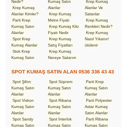
Nedir?
Kumaş Satın
Krep Kumaş
Krep Kumaş
Alanlar
Alanlar Ve
Alanlar Kimler?
Krep Kumaş
Satanlar
Parti Krep
Metre Fiyatı
Krep Kumaş
Kumaş Satın
Krep Kumaş Kilo
Renkleri Nedir?
Alanlar
Fiyatı Nedir
Krep Kumaş
Spot Krep
Krep Kumaş
Nasıl Yıkanır/
Kumaş Alanlar
Satış Fiyatları
ütülenir
Stok Krep
Krep Kumaş
Kumaş Satın
Nereye Satarım
SPOT KUMAŞ SATIN ALAN 0536 336 43 43
Spot Şifon
Spot Süprem
Parti Krep
Kumaş Satın
Kumaş Satın
Kumaş Satın
Alanlar
Alanlar
Alanlar
Spot Viskon
Spot Ribana
Parti Polyester
Kumaş Satın
Kumaş Satın
Astar Kumaş
Alanlar
Alanlar
Satın Alanlar
Spot Sandy
Spot İnterlok
Parti Ribana
Kumaş Satın
Kumaş Satın
Kumaş Satın