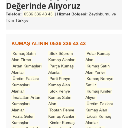
Değerinde Alıyoruz
Telefon:
0536 336 43 43
|
Hizmet Bölgesi:
Zeytinburnu ve
Tüm Türkiye
KUMAŞ ALINIR 0536 336 43 43
Kumaş Satın
Stok Süprem
Polar Kumaş
Alan Firma
Kumaş Alanlar
Alan
Artan Kumaşları
Parça Kumaş
Kumaş Satın
Alanlar
Alanlar
Alan Yerler
Üretim Fazlası
Parti Penye
Kumaş Nereye
Kumaşları
Kumaş Alan
Satılır
Alanlar
Stok Penye
Kumaş Kimler
İmalattan Artan
Kumaş Satın
Alıyor
Kumaşları
Alan
Üretim Fazlası
Alanlar
Toptan Penye
Kumaş Alan
Fazla Gelen
Kumaş Alanlar
Likralı Kumaş
Kumaşlar
Kimler Kumaş
Alanlar