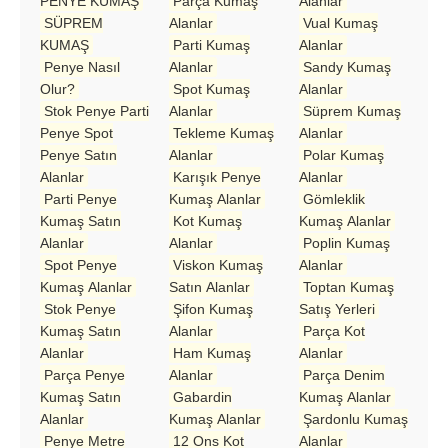
PENYE KUMAŞ
Parça Kumaş
Alanlar
SÜPREM
Alanlar
Vual Kumaş
KUMAŞ
Parti Kumaş
Alanlar
Penye Nasıl
Alanlar
Sandy Kumaş
Olur?
Spot Kumaş
Alanlar
Stok Penye Parti
Alanlar
Süprem Kumaş
Penye Spot
Tekleme Kumaş
Alanlar
Penye Satın
Alanlar
Polar Kumaş
Alanlar
Karışık Penye
Alanlar
Parti Penye
Kumaş Alanlar
Gömleklik
Kumaş Satın
Kot Kumaş
Kumaş Alanlar
Alanlar
Alanlar
Poplin Kumaş
Spot Penye
Viskon Kumaş
Alanlar
Kumaş Alanlar
Satın Alanlar
Toptan Kumaş
Stok Penye
Şifon Kumaş
Satış Yerleri
Kumaş Satın
Alanlar
Parça Kot
Alanlar
Ham Kumaş
Alanlar
Parça Penye
Alanlar
Parça Denim
Kumaş Satın
Gabardin
Kumaş Alanlar
Alanlar
Kumaş Alanlar
Şardonlu Kumaş
Penye Metre
12 Ons Kot
Alanlar