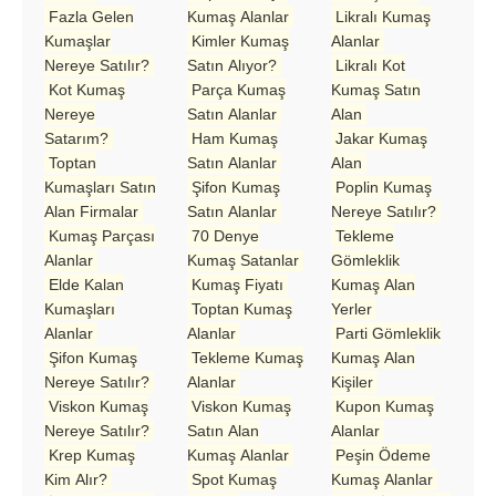
Fazla Gelen
Kumaş Alanlar
Likralı Kumaş
Kumaşlar
Kimler Kumaş
Alanlar
Nereye Satılır?
Satın Alıyor?
Likralı Kot
Kot Kumaş
Parça Kumaş
Kumaş Satın
Nereye
Satın Alanlar
Alan
Satarım?
Ham Kumaş
Jakar Kumaş
Toptan
Satın Alanlar
Alan
Kumaşları Satın
Şifon Kumaş
Poplin Kumaş
Alan Firmalar
Satın Alanlar
Nereye Satılır?
Kumaş Parçası
70 Denye
Tekleme
Alanlar
Kumaş Satanlar
Gömleklik
Elde Kalan
Kumaş Fiyatı
Kumaş Alan
Kumaşları
Toptan Kumaş
Yerler
Alanlar
Alanlar
Parti Gömleklik
Şifon Kumaş
Tekleme Kumaş
Kumaş Alan
Nereye Satılır?
Alanlar
Kişiler
Viskon Kumaş
Viskon Kumaş
Kupon Kumaş
Nereye Satılır?
Satın Alan
Alanlar
Krep Kumaş
Kumaş Alanlar
Peşin Ödeme
Kim Alır?
Spot Kumaş
Kumaş Alanlar