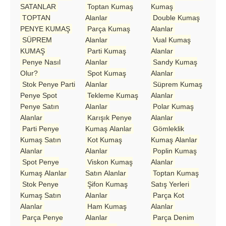
SATANLAR
Toptan Kumaş
Kumaş
TOPTAN
Alanlar
Double Kumaş
PENYE KUMAŞ
Parça Kumaş
Alanlar
SÜPREM
Alanlar
Vual Kumaş
KUMAŞ
Parti Kumaş
Alanlar
Penye Nasıl
Alanlar
Sandy Kumaş
Olur?
Spot Kumaş
Alanlar
Stok Penye Parti
Alanlar
Süprem Kumaş
Penye Spot
Tekleme Kumaş
Alanlar
Penye Satın
Alanlar
Polar Kumaş
Alanlar
Karışık Penye
Alanlar
Parti Penye
Kumaş Alanlar
Gömleklik
Kumaş Satın
Kot Kumaş
Kumaş Alanlar
Alanlar
Alanlar
Poplin Kumaş
Spot Penye
Viskon Kumaş
Alanlar
Kumaş Alanlar
Satın Alanlar
Toptan Kumaş
Stok Penye
Şifon Kumaş
Satış Yerleri
Kumaş Satın
Alanlar
Parça Kot
Alanlar
Ham Kumaş
Alanlar
Parça Penye
Alanlar
Parça Denim