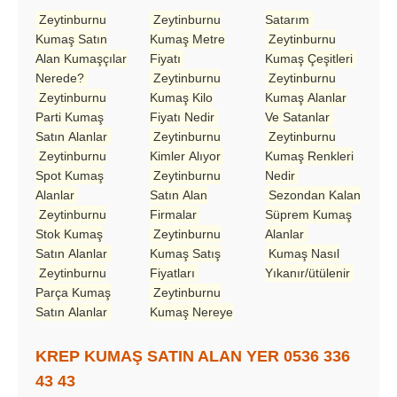
Zeytinburnu
Zeytinburnu
Satarım
Kumaş Satın
Kumaş Metre
Zeytinburnu
Alan Kumaşçılar
Fiyatı
Kumaş Çeşitleri
Nerede?
Zeytinburnu
Zeytinburnu
Zeytinburnu
Kumaş Kilo
Kumaş Alanlar
Parti Kumaş
Fiyatı Nedir
Ve Satanlar
Satın Alanlar
Zeytinburnu
Zeytinburnu
Zeytinburnu
Kimler Alıyor
Kumaş Renkleri
Spot Kumaş
Zeytinburnu
Nedir
Alanlar
Satın Alan
Sezondan Kalan
Zeytinburnu
Firmalar
Süprem Kumaş
Stok Kumaş
Zeytinburnu
Alanlar
Satın Alanlar
Kumaş Satış
Kumaş Nasıl
Zeytinburnu
Fiyatları
Yıkanır/ütülenir
Parça Kumaş
Zeytinburnu
Satın Alanlar
Kumaş Nereye
KREP KUMAŞ SATIN ALAN YER 0536 336
43 43