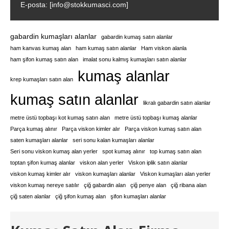
E-posta: [info@stokkumasci.com]
gabardin kumaşları alanlar
gabardin kumaş satın alanlar
ham kanvas kumaş alan
ham kumaş satın alanlar
Ham viskon alanla
ham şifon kumaş satın alan
imalat sonu kalmış kumaşları satın alanlar
kumaş alanlar
krep kumaşları satın alan
kumaş satın alanlar
likralı gabardin satın alanlar
metre üstü topbaşı kot kumaş satın alan
metre üstü topbaşı kumaş alanlar
Parça kumaş alınır
Parça viskon kimler alır
Parça viskon kumaş satın alan
saten kumaşları alanlar
seri sonu kalan kumaşları alanlar
Seri sonu viskon kumaş alan yerler
spot kumaş alınır
top kumaş satın alan
toptan şifon kumaş alanlar
viskon alan yerler
Viskon iplik satın alanlar
viskon kumaş kimler alır
viskon kumaşları alanlar
Viskon kumaşları alan yerler
viskon kumaş nereye satılır
çiğ gabardin alan
çiğ penye alan
çiğ ribana alan
çiğ saten alanlar
çiğ şifon kumaş alan
şifon kumaşları alanlar