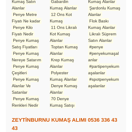
Kumaş Satın
Gabardin
Kumaş Alanlar
Alanlar
Kumaş Alanlar
Şardonlu Kumaş
Penye Metre
12 Ons Kot
Alanlar
Fiyatı Ne kadar
Kumaş
Flok Baskı
Penye Kilo
11 Ons Likralı
Kumaş Alanlar
Fiyatı Nedir
Kot Kumaş
Likralı Süprem
Penye Kumaş
Alanlar
Satın Alanlar
Satış Fiyatları
Toptan Kumaş
#penye
Penye Kumaş
Alanlar
#penyekumaşal
Nereye Satarım
Krep Kumaş
anlar
Penye Kumaş
Alanlar
#partipenyekum
Çeşitleri
Polyester
aşalanlar
Penye Kumaş
Kumaş Alanlar
#spotpenyekum
Alanlar Ve
Denye Kumaş
aşalanlar
Satanlar
Alanlar
Penye Kumaş
70 Denye
Renkleri Nedir
Kumaş Satışı
ZEYTİNBURNU KUMAŞ ALIMI 0536 336 43
43