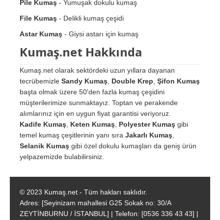
Pile Kumaş
- Yumuşak dokulu kumaş
File Kumaş
- Delikli kumaş çeşidi
Astar Kumaş
- Giysi astarı için kumaş
Kumaş.net Hakkında
Kumaş.net olarak sektördeki uzun yıllara dayanan
tecrübemizle
Sandy Kumaş
,
Double Krep
,
Şifon Kumaş
başta olmak üzere 50'den fazla kumaş çeşidini
müşterilerimize sunmaktayız. Toptan ve perakende
alımlarınız için en uygun fiyat garantisi veriyoruz.
Kadife Kumaş
,
Keten Kumaş
,
Polyester Kumaş
gibi
temel kumaş çeşitlerinin yanı sıra
Jakarlı Kumaş
,
Selanik Kumaş
gibi özel dokulu kumaşları da geniş ürün
yelpazemizde bulabilirsiniz.
© 2023 Kumaş.net - Tüm hakları saklıdır.
Adres: [Seyinizam mahallesi G25 Sokak no: 30/A
ZEYTİNBURNU / İSTANBUL] | Telefon: [0536 336 43 43] |